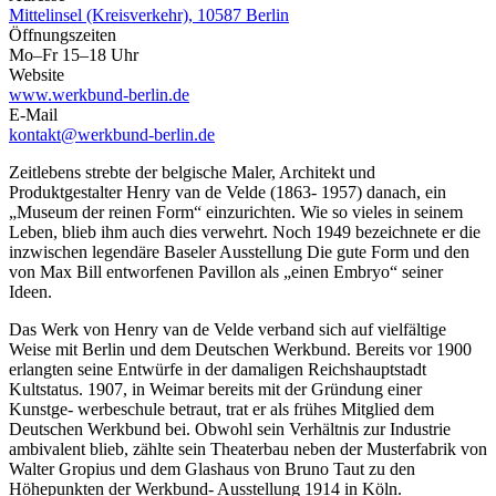
Mittelinsel (Kreisverkehr), 10587 Berlin
Öffnungszeiten
Mo–Fr 15–18 Uhr
Website
www.werkbund-berlin.de
E-Mail
kontakt@werkbund-berlin.de
Zeitlebens strebte der belgische Maler, Architekt und
Produktgestalter Henry van de Velde (1863- 1957) danach, ein
„Museum der reinen Form“ einzurichten. Wie so vieles in seinem
Leben, blieb ihm auch dies verwehrt. Noch 1949 bezeichnete er die
inzwischen legendäre Baseler Ausstellung Die gute Form und den
von Max Bill entworfenen Pavillon als „einen Embryo“ seiner
Ideen.
Das Werk von Henry van de Velde verband sich auf vielfältige
Weise mit Berlin und dem Deutschen Werkbund. Bereits vor 1900
erlangten seine Entwürfe in der damaligen Reichshauptstadt
Kultstatus. 1907, in Weimar bereits mit der Gründung einer
Kunstge- werbeschule betraut, trat er als frühes Mitglied dem
Deutschen Werkbund bei. Obwohl sein Verhältnis zur Industrie
ambivalent blieb, zählte sein Theaterbau neben der Musterfabrik von
Walter Gropius und dem Glashaus von Bruno Taut zu den
Höhepunkten der Werkbund- Ausstellung 1914 in Köln.