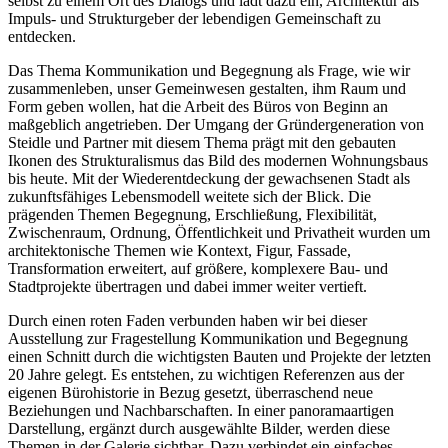
selbst zu einem Ort des Dialogs und lädt dazu ein, Architektur als
Impuls- und Strukturgeber der lebendigen Gemeinschaft zu
entdecken.
Das Thema Kommunikation und Begegnung als Frage, wie wir
zusammenleben, unser Gemeinwesen gestalten, ihm Raum und
Form geben wollen, hat die Arbeit des Büros von Beginn an
maßgeblich angetrieben. Der Umgang der Gründergeneration von
Steidle und Partner mit diesem Thema prägt mit den gebauten
Ikonen des Strukturalismus das Bild des modernen Wohnungsbaus
bis heute. Mit der Wiederentdeckung der gewachsenen Stadt als
zukunftsfähiges Lebensmodell weitete sich der Blick. Die
prägenden Themen Begegnung, Erschließung, Flexibilität,
Zwischenraum, Ordnung, Öffentlichkeit und Privatheit wurden um
architektonische Themen wie Kontext, Figur, Fassade,
Transformation erweitert, auf größere, komplexere Bau- und
Stadtprojekte übertragen und dabei immer weiter vertieft.
Durch einen roten Faden verbunden haben wir bei dieser
Ausstellung zur Fragestellung Kommunikation und Begegnung
einen Schnitt durch die wichtigsten Bauten und Projekte der letzten
20 Jahre gelegt. Es entstehen, zu wichtigen Referenzen aus der
eigenen Bürohistorie in Bezug gesetzt, überraschend neue
Beziehungen und Nachbarschaften. In einer panoramaartigen
Darstellung, ergänzt durch ausgewählte Bilder, werden diese
Themen in der Galerie sichtbar. Dazu verbindet ein einfaches