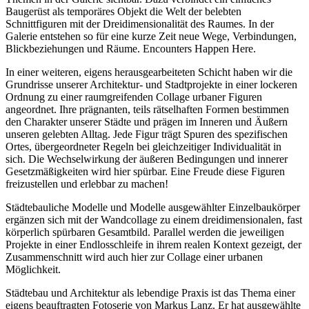
Baugerüst als temporäres Objekt die Welt der belebten
Schnittfiguren mit der Dreidimensionalität des Raumes. In der
Galerie entstehen so für eine kurze Zeit neue Wege, Verbindungen,
Blickbeziehungen und Räume. Encounters Happen Here.
In einer weiteren, eigens herausgearbeiteten Schicht haben wir die
Grundrisse unserer Architektur- und Stadtprojekte in einer lockeren
Ordnung zu einer raumgreifenden Collage urbaner Figuren
angeordnet. Ihre prägnanten, teils rätselhaften Formen bestimmen
den Charakter unserer Städte und prägen im Inneren und Äußern
unseren gelebten Alltag. Jede Figur trägt Spuren des spezifischen
Ortes, übergeordneter Regeln bei gleichzeitiger Individualität in
sich. Die Wechselwirkung der äußeren Bedingungen und innerer
Gesetzmäßigkeiten wird hier spürbar. Eine Freude diese Figuren
freizustellen und erlebbar zu machen!
Städtebauliche Modelle und Modelle ausgewählter Einzelbaukörper
ergänzen sich mit der Wandcollage zu einem dreidimensionalen, fast
körperlich spürbaren Gesamtbild. Parallel werden die jeweiligen
Projekte in einer Endlosschleife in ihrem realen Kontext gezeigt, der
Zusammenschnitt wird auch hier zur Collage einer urbanen
Möglichkeit.
Städtebau und Architektur als lebendige Praxis ist das Thema einer
eigens beauftragten Fotoserie von Markus Lanz. Er hat ausgewählte