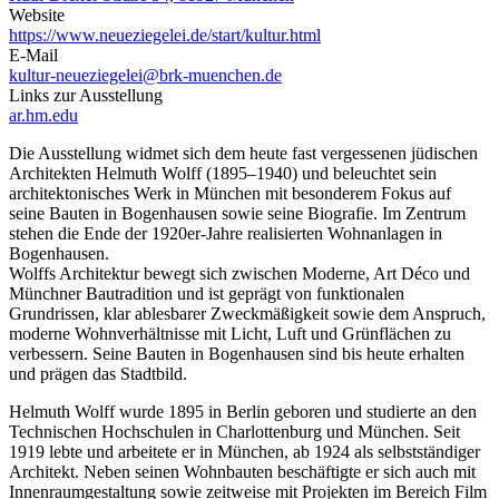
Website
https://www.neueziegelei.de/start/kultur.html
E-Mail
kultur-neueziegelei@brk-muenchen.de
Links zur Ausstellung
ar.hm.edu
Die Ausstellung widmet sich dem heute fast vergessenen jüdischen
Architekten Helmuth Wolff (1895–1940) und beleuchtet sein
architektonisches Werk in München mit besonderem Fokus auf
seine Bauten in Bogenhausen sowie seine Biografie. Im Zentrum
stehen die Ende der 1920er-Jahre realisierten Wohnanlagen in
Bogenhausen.
Wolffs Architektur bewegt sich zwischen Moderne, Art Déco und
Münchner Bautradition und ist geprägt von funktionalen
Grundrissen, klar ablesbarer Zweckmäßigkeit sowie dem Anspruch,
moderne Wohnverhältnisse mit Licht, Luft und Grünflächen zu
verbessern. Seine Bauten in Bogenhausen sind bis heute erhalten
und prägen das Stadtbild.
Helmuth Wolff wurde 1895 in Berlin geboren und studierte an den
Technischen Hochschulen in Charlottenburg und München. Seit
1919 lebte und arbeitete er in München, ab 1924 als selbstständiger
Architekt. Neben seinen Wohnbauten beschäftigte er sich auch mit
Innenraumgestaltung sowie zeitweise mit Projekten im Bereich Film