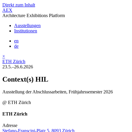
Direkt zum Inhalt
AEX
Architecture Exhibitions Platform
Ausstellungen
Institutionen
en
de
×
ETH Zürich
23.5.–26.6.2026
Context(s) HIL
Ausstellung der Abschlussarbeiten, Frühjahrssemester 2026
@ ETH Zürich
ETH Zürich
Adresse
Stefano-Franscini-Platz 5, 8093 Zürich