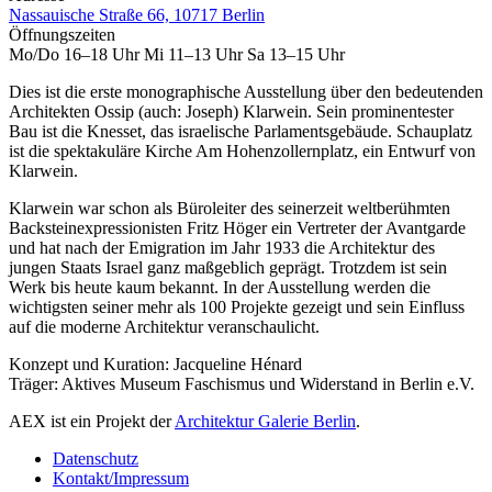
Nassauische Straße 66, 10717 Berlin
Öffnungszeiten
Mo/Do 16–18 Uhr Mi 11–13 Uhr Sa 13–15 Uhr
Dies ist die erste monographische Ausstellung über den bedeutenden
Architekten Ossip (auch: Joseph) Klarwein. Sein prominentester
Bau ist die Knesset, das israelische Parlamentsgebäude. Schauplatz
ist die spektakuläre Kirche Am Hohenzollernplatz, ein Entwurf von
Klarwein.
Klarwein war schon als Büroleiter des seinerzeit weltberühmten
Backsteinexpressionisten Fritz Höger ein Vertreter der Avantgarde
und hat nach der Emigration im Jahr 1933 die Architektur des
jungen Staats Israel ganz maßgeblich geprägt. Trotzdem ist sein
Werk bis heute kaum bekannt. In der Ausstellung werden die
wichtigsten seiner mehr als 100 Projekte gezeigt und sein Einfluss
auf die moderne Architektur veranschaulicht.
Konzept und Kuration: Jacqueline Hénard
Träger: Aktives Museum Faschismus und Widerstand in Berlin e.V.
AEX ist ein Projekt der
Architektur Galerie Berlin
.
Datenschutz
Kontakt/Impressum