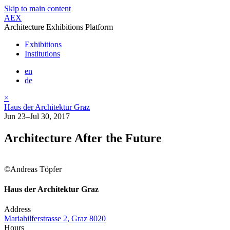
Skip to main content
AEX
Architecture Exhibitions Platform
Exhibitions
Institutions
en
de
×
Haus der Architektur Graz
Jun 23–Jul 30, 2017
Architecture After the Future
©Andreas Töpfer
Haus der Architektur Graz
Address
Mariahilferstrasse 2, Graz 8020
Hours