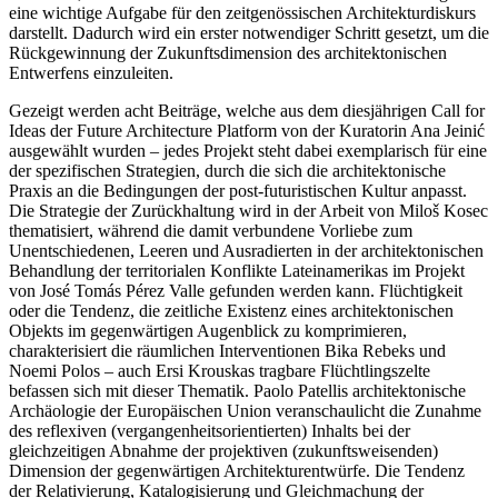
eine wichtige Aufgabe für den zeitgenössischen Architekturdiskurs
darstellt. Dadurch wird ein erster notwendiger Schritt gesetzt, um die
Rückgewinnung der Zukunftsdimension des architektonischen
Entwerfens einzuleiten.
Gezeigt werden acht Beiträge, welche aus dem diesjährigen Call for
Ideas der Future Architecture Platform von der Kuratorin Ana Jeinić
ausgewählt wurden – jedes Projekt steht dabei exemplarisch für eine
der spezifischen Strategien, durch die sich die architektonische
Praxis an die Bedingungen der post-futuristischen Kultur anpasst.
Die Strategie der Zurückhaltung wird in der Arbeit von Miloš Kosec
thematisiert, während die damit verbundene Vorliebe zum
Unentschiedenen, Leeren und Ausradierten in der architektonischen
Behandlung der territorialen Konflikte Lateinamerikas im Projekt
von José Tomás Pérez Valle gefunden werden kann. Flüchtigkeit
oder die Tendenz, die zeitliche Existenz eines architektonischen
Objekts im gegenwärtigen Augenblick zu komprimieren,
charakterisiert die räumlichen Interventionen Bika Rebeks und
Noemi Polos – auch Ersi Krouskas tragbare Flüchtlingszelte
befassen sich mit dieser Thematik. Paolo Patellis architektonische
Archäologie der Europäischen Union veranschaulicht die Zunahme
des reflexiven (vergangenheitsorientierten) Inhalts bei der
gleichzeitigen Abnahme der projektiven (zukunftsweisenden)
Dimension der gegenwärtigen Architekturentwürfe. Die Tendenz
der Relativierung, Katalogisierung und Gleichmachung der