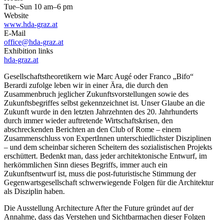
Tue–Sun 10 am–6 pm
Website
www.hda-graz.at
E-Mail
office@hda-graz.at
Exhibition links
hda-graz.at
Gesellschaftstheoretikern wie Marc Augé oder Franco „Bifo“
Berardi zufolge leben wir in einer Ära, die durch den
Zusammenbruch jeglicher Zukunftsvorstellungen sowie des
Zukunftsbegriffes selbst gekennzeichnet ist. Unser Glaube an die
Zukunft wurde in den letzten Jahrzehnten des 20. Jahrhunderts
durch immer wieder auftretende Wirtschaftskrisen, den
abschreckenden Berichten an den Club of Rome – einem
Zusammenschluss von ExpertInnen unterschiedlichster Disziplinen
– und dem scheinbar sicheren Scheitern des sozialistischen Projekts
erschüttert. Bedenkt man, dass jeder architektonische Entwurf, im
herkömmlichen Sinn dieses Begriffs, immer auch ein
Zukunftsentwurf ist, muss die post-futuristische Stimmung der
Gegenwartsgesellschaft schwerwiegende Folgen für die Architektur
als Disziplin haben.
Die Ausstellung Architecture After the Future gründet auf der
Annahme, dass das Verstehen und Sichtbarmachen dieser Folgen