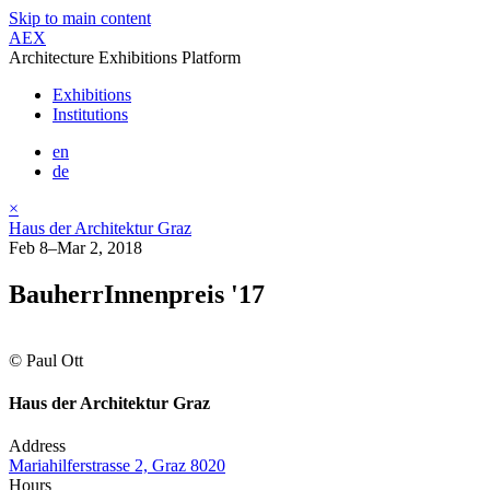
Skip to main content
AEX
Architecture Exhibitions Platform
Exhibitions
Institutions
en
de
×
Haus der Architektur Graz
Feb 8–Mar 2, 2018
BauherrInnenpreis '17
© Paul Ott
Haus der Architektur Graz
Address
Mariahilferstrasse 2, Graz 8020
Hours