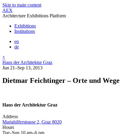
Skip to main content
AEX
Architecture Exhibitions Platform
Exhibitions
Institutions
en
de
×
Haus der Architektur Graz
Jun 21–Sep 13, 2013
Dietmar Feichtinger – Orte und Wege
Haus der Architektur Graz
Address
Mariahilferstrasse 2, Graz 8020
Hours
Tue–Sun 10 am–6 pm