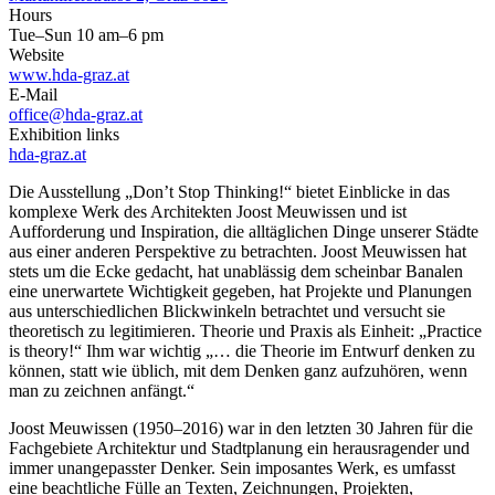
Hours
Tue–Sun 10 am–6 pm
Website
www.hda-graz.at
E-Mail
office@hda-graz.at
Exhibition links
hda-graz.at
Die Ausstellung „Don’t Stop Thinking!“ bietet Einblicke in das
komplexe Werk des Architekten Joost Meuwissen und ist
Aufforderung und Inspiration, die alltäglichen Dinge unserer Städte
aus einer anderen Perspektive zu betrachten. Joost Meuwissen hat
stets um die Ecke gedacht, hat unablässig dem scheinbar Banalen
eine unerwartete Wichtigkeit gegeben, hat Projekte und Planungen
aus unterschiedlichen Blickwinkeln betrachtet und versucht sie
theoretisch zu legitimieren. Theorie und Praxis als Einheit: „Practice
is theory!“ Ihm war wichtig „… die Theorie im Entwurf denken zu
können, statt wie üblich, mit dem Denken ganz aufzuhören, wenn
man zu zeichnen anfängt.“
Joost Meuwissen (1950–2016) war in den letzten 30 Jahren für die
Fachgebiete Architektur und Stadtplanung ein herausragender und
immer unangepasster Denker. Sein imposantes Werk, es umfasst
eine beachtliche Fülle an Texten, Zeichnungen, Projekten,