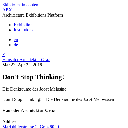
Skip to main content
AEX
Architecture Exhibitions Platform
Exhibitions
Institutions
en
de
×
Haus der Architektur Graz
Mar 23–Apr 22, 2018
Don't Stop Thinking!
Die Denkräume des Joost Melusine
Don’t Stop Thinking! – Die Denkräume des Joost Meuwissen
Haus der Architektur Graz
Address
Mariahilferstrasse 2, Graz 8020