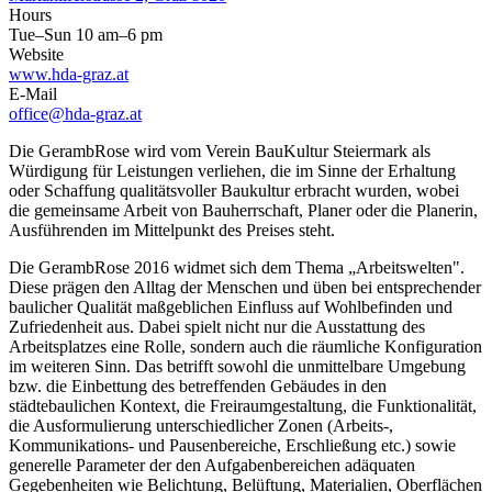
Hours
Tue–Sun 10 am–6 pm
Website
www.hda-graz.at
E-Mail
office@hda-graz.at
Die GerambRose wird vom Verein BauKultur Steiermark als
Würdigung für Leistungen verliehen, die im Sinne der Erhaltung
oder Schaffung qualitätsvoller Baukultur erbracht wurden, wobei
die gemeinsame Arbeit von Bauherrschaft, Planer oder die Planerin,
Ausführenden im Mittelpunkt des Preises steht.
Die GerambRose 2016 widmet sich dem Thema „Arbeitswelten".
Diese prägen den Alltag der Menschen und üben bei entsprechender
baulicher Qualität maßgeblichen Einfluss auf Wohlbefinden und
Zufriedenheit aus. Dabei spielt nicht nur die Ausstattung des
Arbeitsplatzes eine Rolle, sondern auch die räumliche Konfiguration
im weiteren Sinn. Das betrifft sowohl die unmittelbare Umgebung
bzw. die Einbettung des betreffenden Gebäudes in den
städtebaulichen Kontext, die Freiraumgestaltung, die Funktionalität,
die Ausformulierung unterschiedlicher Zonen (Arbeits-,
Kommunikations- und Pausenbereiche, Erschließung etc.) sowie
generelle Parameter der den Aufgabenbereichen adäquaten
Gegebenheiten wie Belichtung, Belüftung, Materialien, Oberflächen