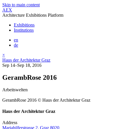
Skip to main content
AEX
Architecture Exhibitions Platform
Exhibitions
Institutions
en
de
×
Haus der Architektur Graz
Sep 14–Sep 18, 2016
GerambRose 2016
Arbeitswelten
GerambRose 2016 © Haus der Architektur Graz
Haus der Architektur Graz
Address
Mariahilferstrasse 2, Graz 8020