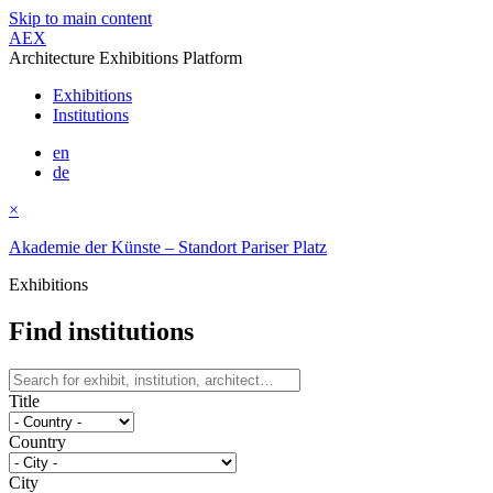
Skip to main content
AEX
Architecture Exhibitions Platform
Exhibitions
Institutions
en
de
×
Akademie der Künste – Standort Pariser Platz
Exhibitions
Find institutions
Title
Country
City