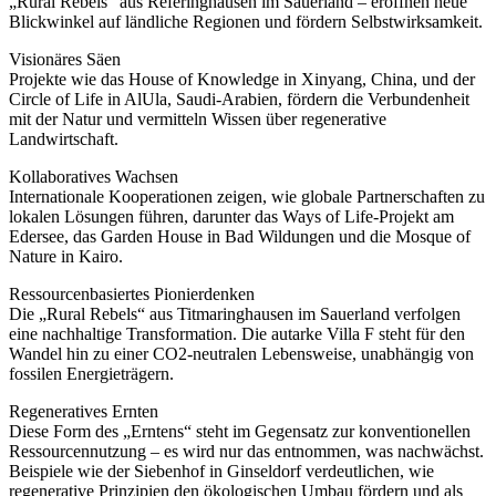
„Rural Rebels“ aus Referinghausen im Sauerland – eröffnen neue
Blickwinkel auf ländliche Regionen und fördern Selbstwirksamkeit.
Visionäres Säen
Projekte wie das House of Knowledge in Xinyang, China, und der
Circle of Life in AlUla, Saudi-Arabien, fördern die Verbundenheit
mit der Natur und vermitteln Wissen über regenerative
Landwirtschaft.
Kollaboratives Wachsen
Internationale Kooperationen zeigen, wie globale Partnerschaften zu
lokalen Lösungen führen, darunter das Ways of Life-Projekt am
Edersee, das Garden House in Bad Wildungen und die Mosque of
Nature in Kairo.
Ressourcenbasiertes Pionierdenken
Die „Rural Rebels“ aus Titmaringhausen im Sauerland verfolgen
eine nachhaltige Transformation. Die autarke Villa F steht für den
Wandel hin zu einer CO2-neutralen Lebensweise, unabhängig von
fossilen Energieträgern.
Regeneratives Ernten
Diese Form des „Erntens“ steht im Gegensatz zur konventionellen
Ressourcennutzung – es wird nur das entnommen, was nachwächst.
Beispiele wie der Siebenhof in Ginseldorf verdeutlichen, wie
regenerative Prinzipien den ökologischen Umbau fördern und als