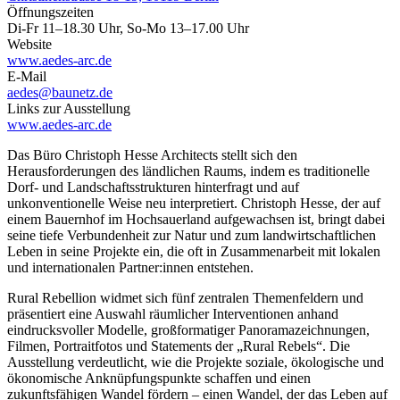
Öffnungszeiten
Di-Fr 11–18.30 Uhr, So-Mo 13–17.00 Uhr
Website
www.aedes-arc.de
E-Mail
aedes@baunetz.de
Links zur Ausstellung
www.aedes-arc.de
Das Büro Christoph Hesse Architects stellt sich den
Herausforderungen des ländlichen Raums, indem es traditionelle
Dorf- und Landschaftsstrukturen hinterfragt und auf
unkonventionelle Weise neu interpretiert. Christoph Hesse, der auf
einem Bauernhof im Hochsauerland aufgewachsen ist, bringt dabei
seine tiefe Verbundenheit zur Natur und zum landwirtschaftlichen
Leben in seine Projekte ein, die oft in Zusammenarbeit mit lokalen
und internationalen Partner:innen entstehen.
Rural Rebellion widmet sich fünf zentralen Themenfeldern und
präsentiert eine Auswahl räumlicher Interventionen anhand
eindrucksvoller Modelle, großformatiger Panoramazeichnungen,
Filmen, Portraitfotos und Statements der „Rural Rebels“. Die
Ausstellung verdeutlicht, wie die Projekte soziale, ökologische und
ökonomische Anknüpfungspunkte schaffen und einen
zukunftsfähigen Wandel fördern – einen Wandel, der das Leben auf