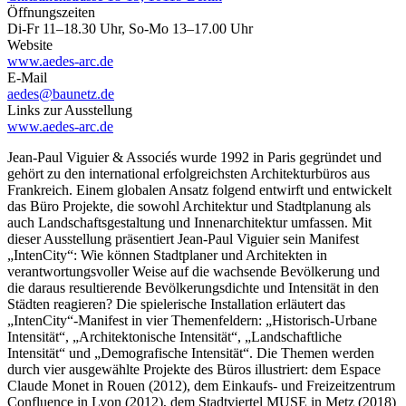
Öffnungszeiten
Di-Fr 11–18.30 Uhr, So-Mo 13–17.00 Uhr
Website
www.aedes-arc.de
E-Mail
aedes@baunetz.de
Links zur Ausstellung
www.aedes-arc.de
Jean-Paul Viguier & Associés wurde 1992 in Paris gegründet und
gehört zu den international erfolgreichsten Architekturbüros aus
Frankreich. Einem globalen Ansatz folgend entwirft und entwickelt
das Büro Projekte, die sowohl Architektur und Stadtplanung als
auch Landschaftsgestaltung und Innenarchitektur umfassen. Mit
dieser Ausstellung präsentiert Jean-Paul Viguier sein Manifest
„IntenCity“: Wie können Stadtplaner und Architekten in
verantwortungsvoller Weise auf die wachsende Bevölkerung und
die daraus resultierende Bevölkerungsdichte und Intensität in den
Städten reagieren? Die spielerische Installation erläutert das
„IntenCity“-Manifest in vier Themenfeldern: „Historisch-Urbane
Intensität“, „Architektonische Intensität“, „Landschaftliche
Intensität“ und „Demografische Intensität“. Die Themen werden
durch vier ausgewählte Projekte des Büros illustriert: dem Espace
Claude Monet in Rouen (2012), dem Einkaufs- und Freizeitzentrum
Confluence in Lyon (2012), dem Stadtviertel MUSE in Metz (2018)