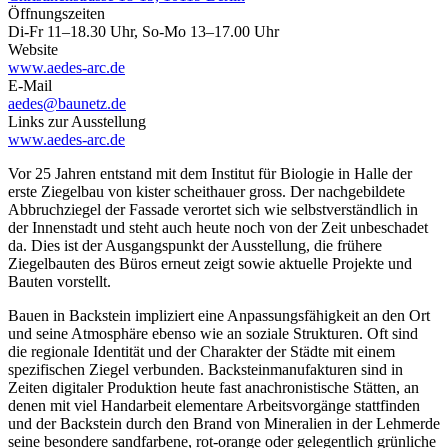
Öffnungszeiten
Di-Fr 11–18.30 Uhr, So-Mo 13–17.00 Uhr
Website
www.aedes-arc.de
E-Mail
aedes@baunetz.de
Links zur Ausstellung
www.aedes-arc.de
Vor 25 Jahren entstand mit dem Institut für Biologie in Halle der
erste Ziegelbau von kister scheithauer gross. Der nachgebildete
Abbruchziegel der Fassade verortet sich wie selbstverständlich in
der Innenstadt und steht auch heute noch von der Zeit unbeschadet
da. Dies ist der Ausgangspunkt der Ausstellung, die frühere
Ziegelbauten des Büros erneut zeigt sowie aktuelle Projekte und
Bauten vorstellt.
Bauen in Backstein impliziert eine Anpassungsfähigkeit an den Ort
und seine Atmosphäre ebenso wie an soziale Strukturen. Oft sind
die regionale Identität und der Charakter der Städte mit einem
spezifischen Ziegel verbunden. Backsteinmanufakturen sind in
Zeiten digitaler Produktion heute fast anachronistische Stätten, an
denen mit viel Handarbeit elementare Arbeitsvorgänge stattfinden
und der Backstein durch den Brand von Mineralien in der Lehmerde
seine besondere sandfarbene, rot-orange oder gelegentlich grünliche