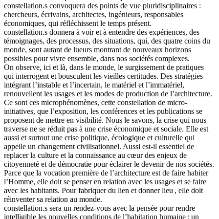
constellation.s convoquera des points de vue pluridisciplinaires :
chercheurs, écrivains, architectes, ingénieurs, responsables
économiques, qui réfléchissent le temps présent.
constellation.s donnera à voir et à entendre des expériences, des
témoignages, des processus, des situations, qui, des quatre coins du
monde, sont autant de lueurs montrant de nouveaux horizons
possibles pour vivre ensemble, dans nos sociétés complexes.
On observe, ici et là, dans le monde, le surgissement de pratiques
qui interrogent et bousculent les vieilles certitudes. Des stratégies
intégrant l’instable et l’incertain, le matériel et l’immatériel,
renouvellent les usages et les modes de production de l’architecture.
Ce sont ces microphénomènes, cette constellation de micro-
initiatives, que l’exposition, les conférences et les publications se
proposent de mettre en visibilité. Nous le savons, la crise qui nous
traverse ne se réduit pas à une crise économique et sociale. Elle est
aussi et surtout une crise politique, écologique et culturelle qui
appelle un changement civilisationnel. Aussi est-il essentiel de
replacer la culture et la connaissance au cœur des enjeux de
citoyenneté et de démocratie pour éclairer le devenir de nos sociétés.
Parce que la vocation première de l’architecture est de faire habiter
l’Homme, elle doit se penser en relation avec les usages et se faire
avec les habitants. Pour fabriquer du lien et donner lieu , elle doit
réinventer sa relation au monde.
constellation.s sera un rendez-vous avec la pensée pour rendre
intelligible les nouvelles conditions de l’habitation humaine ; un