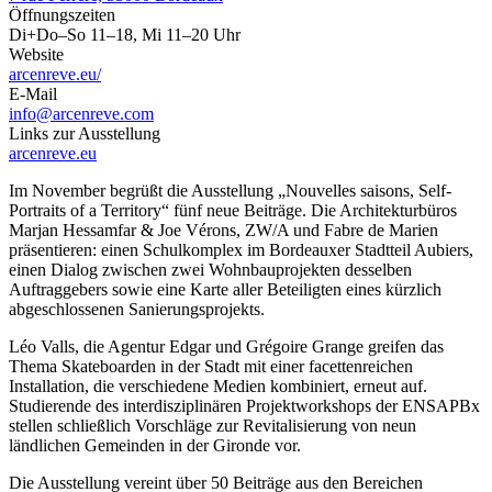
Öffnungszeiten
Di+Do–So 11–18, Mi 11–20 Uhr
Website
arcenreve.eu/
E-Mail
info@arcenreve.com
Links zur Ausstellung
arcenreve.eu
Im November begrüßt die Ausstellung „Nouvelles saisons, Self-
Portraits of a Territory“ fünf neue Beiträge. Die Architekturbüros
Marjan Hessamfar & Joe Vérons, ZW/A und Fabre de Marien
präsentieren: einen Schulkomplex im Bordeauxer Stadtteil Aubiers,
einen Dialog zwischen zwei Wohnbauprojekten desselben
Auftraggebers sowie eine Karte aller Beteiligten eines kürzlich
abgeschlossenen Sanierungsprojekts.
Léo Valls, die Agentur Edgar und Grégoire Grange greifen das
Thema Skateboarden in der Stadt mit einer facettenreichen
Installation, die verschiedene Medien kombiniert, erneut auf.
Studierende des interdisziplinären Projektworkshops der ENSAPBx
stellen schließlich Vorschläge zur Revitalisierung von neun
ländlichen Gemeinden in der Gironde vor.
Die Ausstellung vereint über 50 Beiträge aus den Bereichen