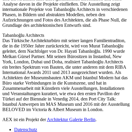
Analyse davon in die Projekte einfließen. Die Ausstellung zeigt
internationale Projekte von Tabanlıoğlu Architects in verschiedenen
Phasen, in Bildern und abstrakten Modellen, neben den
Aufzeichnungen und Fotos des Architekten, die als Phase Null, die
Grundlage des architektonischen Entwurfs sind.
Tabanlıoğlu Architects
Das Türkische Architekturbüro mit seiner langen Familientraditon,
die in die 1950er Jahre zurückreicht, wird von Murat Tabanlıoğlu
geleitet, dem Nachfolger von Dr. Hayati Tabanlıoğlu. 1990 wurde
Melkan Gürsel Partner. Mit seinen Bürositzen in Instanbul, New
York, London, Dubai und Doha, realisiert Tabanlıoğlu Architects
ein breites Spektrum von Bauten, die unter anderen mit dem RIBA
International Awards 2011 und 2013 ausgezeichnet wurden. Als
Achitekten der Museumsbauten AKM und Istanbul Modern hat das
Büro starke Verbindungen in die Kunstszene, und hat in
Zusammenarbeit mit Künstlern viele Ausstellungen, Installationen
und Veranstaltungen kuratiert, wie etwa den ersten Pavillon der
Türkei auf der Biennale in Venedig 2014, den Port City Talk:
Istanbul Antwerpen im MAS Museum und 2016 mit der Ausstellung
BELOVED im Victoria & Albert Museum in London.
AEX ist ein Projekt der
Architektur Galerie Berlin
.
Datenschutz