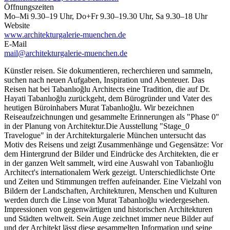
Öffnungszeiten
Mo–Mi 9.30–19 Uhr, Do+Fr 9.30–19.30 Uhr, Sa 9.30–18 Uhr
Website
www.architekturgalerie-muenchen.de
E-Mail
mail@architekturgalerie-muenchen.de
Künstler reisen. Sie dokumentieren, recherchieren und sammeln,
suchen nach neuen Aufgaben, Inspiration und Abenteuer. Das
Reisen hat bei Tabanlıoğlu Architects eine Tradition, die auf Dr.
Hayati Tabanlıoğlu zurückgeht, dem Bürogründer und Vater des
heutigen Büroinhabers Murat Tabanlıoğlu. Wir bezeichnen
Reiseaufzeichnungen und gesammelte Erinnerungen als "Phase 0"
in der Planung von Architektur.Die Ausstellung "Stage_0
Travelogue" in der Architekturgalerie München untersucht das
Motiv des Reisens und zeigt Zusammenhänge und Gegensätze: Vor
dem Hintergrund der Bilder und Eindrücke des Architekten, die er
in der ganzen Welt sammelt, wird eine Auswahl von Tabanlıoğlu
Architect's internationalem Werk gezeigt. Unterschiedlichste Orte
und Zeiten und Stimmungen treffen aufeinander. Eine Vielzahl von
Bildern der Landschaften, Architekturen, Menschen und Kulturen
werden durch die Linse von Murat Tabanlıoğlu wiedergesehen.
Impressionen von gegenwärtigen und historischen Architekturen
und Städten weltweit. Sein Auge zeichnet immer neue Bilder auf
und der Architekt lässt diese gesammelten Information und seine