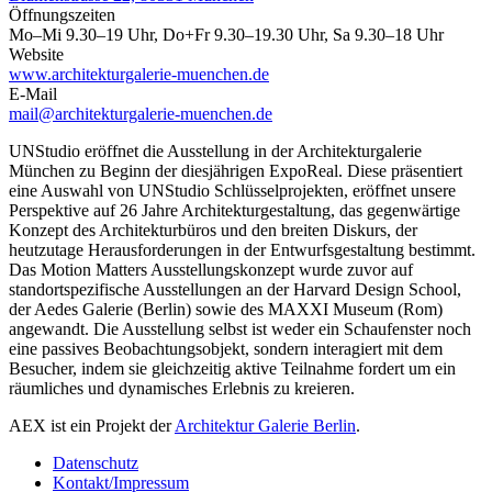
Öffnungszeiten
Mo–Mi 9.30–19 Uhr, Do+Fr 9.30–19.30 Uhr, Sa 9.30–18 Uhr
Website
www.architekturgalerie-muenchen.de
E-Mail
mail@architekturgalerie-muenchen.de
UNStudio eröffnet die Ausstellung in der Architekturgalerie
München zu Beginn der diesjährigen ExpoReal. Diese präsentiert
eine Auswahl von UNStudio Schlüsselprojekten, eröffnet unsere
Perspektive auf 26 Jahre Architekturgestaltung, das gegenwärtige
Konzept des Architekturbüros und den breiten Diskurs, der
heutzutage Herausforderungen in der Entwurfsgestaltung bestimmt.
Das Motion Matters Ausstellungskonzept wurde zuvor auf
standortspezifische Ausstellungen an der Harvard Design School,
der Aedes Galerie (Berlin) sowie des MAXXI Museum (Rom)
angewandt. Die Ausstellung selbst ist weder ein Schaufenster noch
eine passives Beobachtungsobjekt, sondern interagiert mit dem
Besucher, indem sie gleichzeitig aktive Teilnahme fordert um ein
räumliches und dynamisches Erlebnis zu kreieren.
AEX ist ein Projekt der
Architektur Galerie Berlin
.
Datenschutz
Kontakt/Impressum