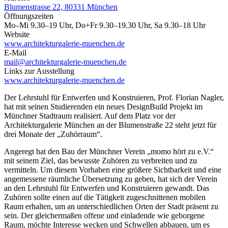
Blumenstrasse 22, 80331 München
Öffnungszeiten
Mo–Mi 9.30–19 Uhr, Do+Fr 9.30–19.30 Uhr, Sa 9.30–18 Uhr
Website
www.architekturgalerie-muenchen.de
E-Mail
mail@architekturgalerie-muenchen.de
Links zur Ausstellung
www.architekturgalerie-muenchen.de
Der Lehrstuhl für Entwerfen und Konstruieren, Prof. Florian Nagler,
hat mit seinen Studierenden ein neues DesignBuild Projekt im
Münchner Stadtraum realisiert. Auf dem Platz vor der
Architekturgalerie München an der Blumenstraße 22 steht jetzt für
drei Monate der „Zuhörraum“.
Angeregt hat den Bau der Münchner Verein „momo hört zu e.V.“
mit seinem Ziel, das bewusste Zuhören zu verbreiten und zu
vermitteln. Um diesem Vorhaben eine größere Sichtbarkeit und eine
angemessene räumliche Übersetzung zu geben, hat sich der Verein
an den Lehrstuhl für Entwerfen und Konstruieren gewandt. Das
Zuhören sollte einen auf die Tätigkeit zugeschnittenen mobilen
Raum erhalten, um an unterschiedlichen Orten der Stadt präsent zu
sein. Der gleichermaßen offene und einladende wie geborgene
Raum, möchte Interesse wecken und Schwellen abbauen, um es