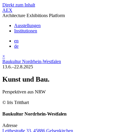
Direkt zum Inhalt
AEX
Architecture Exhibitions Platform
Ausstellungen
Institutionen
en
de
×
Baukultur Nordrhein-Westfalen
13.6.–22.8.2025
Kunst und Bau.
Perspektiven aus NRW
© Iris Tritthart
Baukultur Nordrhein-Westfalen
Adresse
Leithestraße 33, 45886 Gelsenkirchen