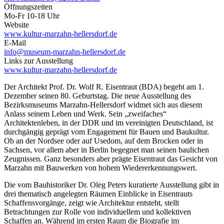
Öffnungszeiten
Mo-Fr 10-18 Uhr
Website
www.kultur-marzahn-hellersdorf.de
E-Mail
info@museum-marzahn-hellersdorf.de
Links zur Ausstellung
www.kultur-marzahn-hellersdorf.de
Der Architekt Prof. Dr. Wolf R. Eisentraut (BDA) begeht am 1.
Dezember seinen 80. Geburtstag. Die neue Ausstellung des
Bezirksmuseums Marzahn-Hellersdorf widmet sich aus diesem
Anlass seinem Leben und Werk. Sein „zweifaches“
Architektenleben, in der DDR und im vereinigten Deutschland, ist
durchgängig geprägt vom Engagement für Bauen und Baukultur.
Ob an der Nordsee oder auf Usedom, auf dem Brocken oder in
Sachsen, vor allem aber in Berlin begegnet man seinen baulichen
Zeugnissen. Ganz besonders aber prägte Eisentraut das Gesicht von
Marzahn mit Bauwerken von hohem Wiedererkennungswert.
Die vom Bauhistoriker Dr. Oleg Peters kuratierte Ausstellung gibt in
drei thematisch angelegten Räumen Einblicke in Eisentrauts
Schaffensvorgänge, zeigt wie Architektur entsteht, stellt
Betrachtungen zur Rolle von individuellem und kollektiven
Schaffen an. Während im ersten Raum die Biografie im