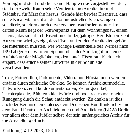
Vordergrund steht und drei seiner Hauptwerke vorgestellt werden,
stellt der zweite Raum seine Verdienste um Architektur und
Städtebau für Marzahn heraus. Gerade hier bewies Eisentraut, dass
seine Kreativität nicht an den bauindustriellen Sachzwängen
scheiterte, sondern durch diese erst herausgefordert wurde. Im
dritten Raum liegt der Schwerpunkt auf dem Wohnungsbau, einem
Thema, das sich durch Eisentrauts fünfzigjähriges Berufsleben zieht.
Außerdem wird gezeigt, dass Eisentraut zu den Architekten gehört,
die miterleben mussten, wie wichtige Bestandteile des Werkes nach
1990 abgerissen wurden. Spannend ist der Streifzug durch eine
Architektur der Möglichkeiten, denn auch Eisentraut blieb nicht
erspart, dass etliche seiner Entwürfe in der Schublade
verschwanden.
Texte, Fotografien, Dokumente, Video- und Hörstationen werden
ergänzt durch zahlreiche Objekte. So können Architekturmodelle,
Entwurfsskizzen, Baudokumentationen, Zeitungsartikel,
Theaterplakate, Bühnenbildentwürfe und noch vieles mehr beim
Rundgang durch die Schau entdeckt werden. Zu danken ist dies
auch der Berlinischen Galerie, dem Deutschen Rundfunkarchiv und
dem Bund Deutscher Architektinnen und Architekten (BDA) Berlin,
vor allem aber dem Jubilar selbst, der sein umfangreiches Archiv für
die Ausstellung öffnete.
Eröffnung: 4.12.2023, 16 Uhr