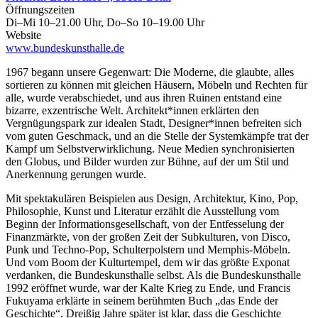
Öffnungszeiten
Di–Mi 10–21.00 Uhr, Do–So 10–19.00 Uhr
Website
www.bundeskunsthalle.de
1967 begann unsere Gegenwart: Die Moderne, die glaubte, alles
sortieren zu können mit gleichen Häusern, Möbeln und Rechten für
alle, wurde verabschiedet, und aus ihren Ruinen entstand eine
bizarre, exzentrische Welt. Architekt*innen erklärten den
Vergnügungspark zur idealen Stadt, Designer*innen befreiten sich
vom guten Geschmack, und an die Stelle der Systemkämpfe trat der
Kampf um Selbstverwirklichung. Neue Medien synchronisierten
den Globus, und Bilder wurden zur Bühne, auf der um Stil und
Anerkennung gerungen wurde.
Mit spektakulären Beispielen aus Design, Architektur, Kino, Pop,
Philosophie, Kunst und Literatur erzählt die Ausstellung vom
Beginn der Informationsgesellschaft, von der Entfesselung der
Finanzmärkte, von der großen Zeit der Subkulturen, von Disco,
Punk und Techno-Pop, Schulterpolstern und Memphis-Möbeln.
Und vom Boom der Kulturtempel, dem wir das größte Exponat
verdanken, die Bundeskunsthalle selbst. Als die Bundeskunsthalle
1992 eröffnet wurde, war der Kalte Krieg zu Ende, und Francis
Fukuyama erklärte in seinem berühmten Buch „das Ende der
Geschichte“. Dreißig Jahre später ist klar, dass die Geschichte