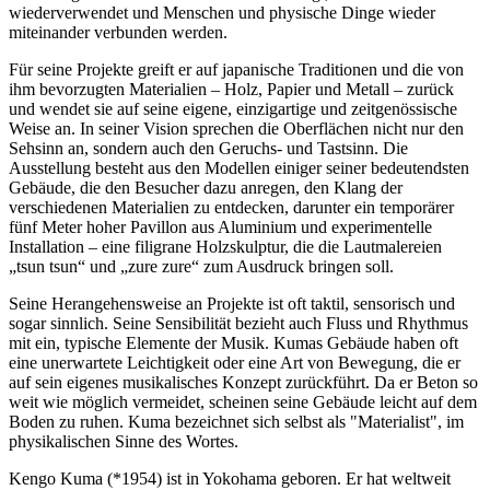
wiederverwendet und Menschen und physische Dinge wieder
miteinander verbunden werden.
Für seine Projekte greift er auf japanische Traditionen und die von
ihm bevorzugten Materialien – Holz, Papier und Metall – zurück
und wendet sie auf seine eigene, einzigartige und zeitgenössische
Weise an. In seiner Vision sprechen die Oberflächen nicht nur den
Sehsinn an, sondern auch den Geruchs- und Tastsinn. Die
Ausstellung besteht aus den Modellen einiger seiner bedeutendsten
Gebäude, die den Besucher dazu anregen, den Klang der
verschiedenen Materialien zu entdecken, darunter ein temporärer
fünf Meter hoher Pavillon aus Aluminium und experimentelle
Installation – eine filigrane Holzskulptur, die die Lautmalereien
„tsun tsun“ und „zure zure“ zum Ausdruck bringen soll.
Seine Herangehensweise an Projekte ist oft taktil, sensorisch und
sogar sinnlich. Seine Sensibilität bezieht auch Fluss und Rhythmus
mit ein, typische Elemente der Musik. Kumas Gebäude haben oft
eine unerwartete Leichtigkeit oder eine Art von Bewegung, die er
auf sein eigenes musikalisches Konzept zurückführt. Da er Beton so
weit wie möglich vermeidet, scheinen seine Gebäude leicht auf dem
Boden zu ruhen. Kuma bezeichnet sich selbst als "Materialist", im
physikalischen Sinne des Wortes.
Kengo Kuma (*1954) ist in Yokohama geboren. Er hat weltweit