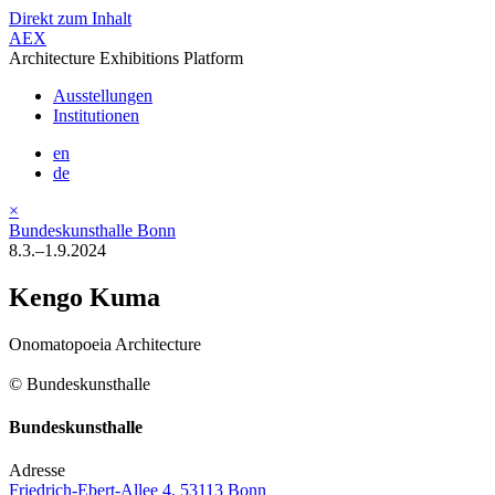
Direkt zum Inhalt
AEX
Architecture Exhibitions Platform
Ausstellungen
Institutionen
en
de
×
Bundeskunsthalle Bonn
8.3.–1.9.2024
Kengo Kuma
Onomatopoeia Architecture
© Bundeskunsthalle
Bundeskunsthalle
Adresse
Friedrich-Ebert-Allee 4, 53113 Bonn