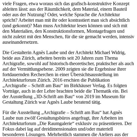
viele Fragen, etwa woraus sich das grafisch-konstruktive Konzept
ableiten lässt: aus der Räumlichkeit, dem Material, einem Bauteil
oder aus der Nutzung? Oder, welche Sprache die Architektur
spricht? Arbeitet man mit ihr oder kontrastiert man sich absichtlich
(und gekonnt)? Man muss Architektur lesen können und sich mit
den Materialien, den Konstruktionsformen, Montagefragen und
nicht zuletzt mit den Menschen, für die sie gemacht werden, intensiv
auseinandersetzen.
Die Gestalterin Agnès Laube und der Architekt Michael Widrig,
beide aus Zürich, arbeiten bereits seit 20 Jahren zum Thema
Archigrafie, sowohl auf historisch-theoretischer, praktischer als auch
auf der Vermittlungsebene. 2009 zeigten sie die Ergebnisse ihrer
fortdauernden Recherchen in einer Übersichtsausstellung im
Architekturforum Zürich. 2016 erschien die Publikation
„Archigrafie – Schrift am Bau“ im Birkhäuser Verlag. Es folgten
Vorträge, auch in der Lehre brachten beide die Thematik ein. Bei
der Ausstellung „3D-Schrift am Bau“ von 2019 im Museum für
Gestaltung Zürich war Agnès Laube beratend tätig.
Für die Ausstellung „Archigrafie – Schrift am Bau“ hat Agnès
Laube nun zwölf Gestaltungsbüros angefragt, ihre Arbeiten im
Architekturforum „Die Raumgalerie“ exklusiv zu präsentieren. Der
Fokus dabei lag auf dreidimensionalen und/oder materiell
besonderen Lösungen. Mehrheitlich stammen die Ateliers aus der