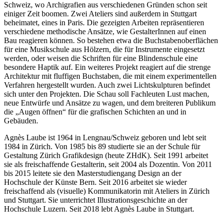
Schweiz, wo Archigrafien aus verschiedenen Gründen schon seit
einiger Zeit boomen. Zwei Ateliers sind außerdem in Stuttgart
beheimatet, eines in Paris. Die gezeigten Arbeiten repräsentieren
verschiedene methodische Ansätze, wie GestalterInnen auf einen
Bau reagieren können. So bestehen etwa die Buchstabenoberflächen
für eine Musikschule aus Hölzern, die für Instrumente eingesetzt
werden, oder weisen die Schriften für eine Blindenschule eine
besondere Haptik auf. Ein weiteres Projekt reagiert auf die strenge
Architektur mit fluffigen Buchstaben, die mit einem experimentellen
Verfahren hergestellt wurden. Auch zwei Lichtskulpturen befindet
sich unter den Projekten. Die Schau soll Fachleuten Lust machen,
neue Entwürfe und Ansätze zu wagen, und dem breiteren Publikum
die „Augen öffnen“ für die grafischen Schichten an und in
Gebäuden.
Agnès Laube ist 1964 in Lengnau/Schweiz geboren und lebt seit
1984 in Zürich. Von 1985 bis 89 studierte sie an der Schule für
Gestaltung Zürich Grafikdesign (heute ZHdK). Seit 1991 arbeitet
sie als freischaffende Gestalterin, seit 2004 als Dozentin. Von 2011
bis 2015 leitete sie den Masterstudiengang Design an der
Hochschule der Künste Bern. Seit 2016 arbeitet sie wieder
freischaffend als (visuelle) Kommunikatorin mit Ateliers in Zürich
und Stuttgart. Sie unterrichtet Illustrationsgeschichte an der
Hochschule Luzern. Seit 2018 lebt Agnès Laube in Stuttgart.