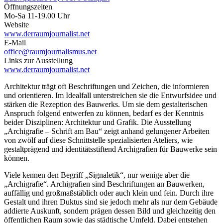
Öffnungszeiten
Mo-Sa 11-19.00 Uhr
Website
www.derraumjournalist.net
E-Mail
office@raumjournalismus.net
Links zur Ausstellung
www.derraumjournalist.net
Architektur trägt oft Beschriftungen und Zeichen, die informieren
und orientieren. Im Idealfall unterstreichen sie die Entwurfsidee und
stärken die Rezeption des Bauwerks. Um sie dem gestalterischen
Anspruch folgend entwerfen zu können, bedarf es der Kenntnis
beider Disziplinen: Architektur und Grafik. Die Ausstellung
„Archigrafie – Schrift am Bau“ zeigt anhand gelungener Arbeiten
von zwölf auf diese Schnittstelle spezialisierten Ateliers, wie
gestaltprägend und identitätsstiftend Archigrafien für Bauwerke sein
können.
Viele kennen den Begriff „Signaletik“, nur wenige aber die
„Archigrafie“. Archigrafien sind Beschriftungen an Bauwerken,
auffällig und großmaßstäblich oder auch klein und fein. Durch ihre
Gestalt und ihren Duktus sind sie jedoch mehr als nur dem Gebäude
addierte Auskunft, sondern prägen dessen Bild und gleichzeitig den
öffentlichen Raum sowie das städtische Umfeld. Dabei entstehen