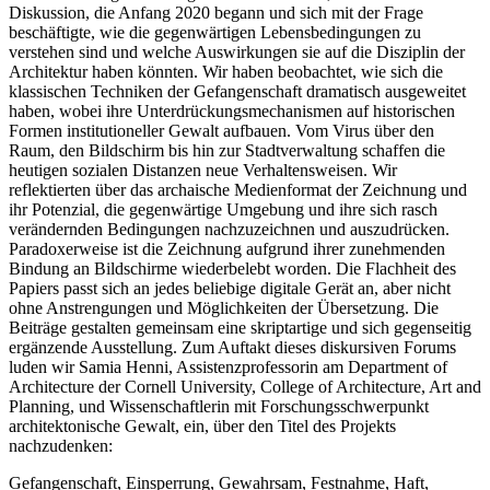
Diskussion, die Anfang 2020 begann und sich mit der Frage
beschäftigte, wie die gegenwärtigen Lebensbedingungen zu
verstehen sind und welche Auswirkungen sie auf die Disziplin der
Architektur haben könnten. Wir haben beobachtet, wie sich die
klassischen Techniken der Gefangenschaft dramatisch ausgeweitet
haben, wobei ihre Unterdrückungsmechanismen auf historischen
Formen institutioneller Gewalt aufbauen. Vom Virus über den
Raum, den Bildschirm bis hin zur Stadtverwaltung schaffen die
heutigen sozialen Distanzen neue Verhaltensweisen. Wir
reflektierten über das archaische Medienformat der Zeichnung und
ihr Potenzial, die gegenwärtige Umgebung und ihre sich rasch
verändernden Bedingungen nachzuzeichnen und auszudrücken.
Paradoxerweise ist die Zeichnung aufgrund ihrer zunehmenden
Bindung an Bildschirme wiederbelebt worden. Die Flachheit des
Papiers passt sich an jedes beliebige digitale Gerät an, aber nicht
ohne Anstrengungen und Möglichkeiten der Übersetzung. Die
Beiträge gestalten gemeinsam eine skriptartige und sich gegenseitig
ergänzende Ausstellung. Zum Auftakt dieses diskursiven Forums
luden wir Samia Henni, Assistenzprofessorin am Department of
Architecture der Cornell University, College of Architecture, Art and
Planning, und Wissenschaftlerin mit Forschungsschwerpunkt
architektonische Gewalt, ein, über den Titel des Projekts
nachzudenken:
Gefangenschaft, Einsperrung, Gewahrsam, Festnahme, Haft,