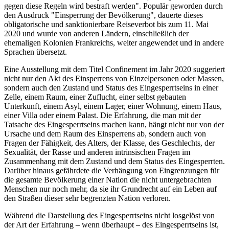
gegen diese Regeln wird bestraft werden". Populär geworden durch
den Ausdruck "Einsperrung der Bevölkerung", dauerte dieses
obligatorische und sanktionierbare Reiseverbot bis zum 11. Mai
2020 und wurde von anderen Ländern, einschließlich der
ehemaligen Kolonien Frankreichs, weiter angewendet und in andere
Sprachen übersetzt.
Eine Ausstellung mit dem Titel Confinement im Jahr 2020 suggeriert
nicht nur den Akt des Einsperrens von Einzelpersonen oder Massen,
sondern auch den Zustand und Status des Eingesperrtseins in einer
Zelle, einem Raum, einer Zuflucht, einer selbst gebauten
Unterkunft, einem Asyl, einem Lager, einer Wohnung, einem Haus,
einer Villa oder einem Palast. Die Erfahrung, die man mit der
Tatsache des Eingesperrtseins machen kann, hängt nicht nur von der
Ursache und dem Raum des Einsperrens ab, sondern auch von
Fragen der Fähigkeit, des Alters, der Klasse, des Geschlechts, der
Sexualität, der Rasse und anderen intrinsischen Fragen im
Zusammenhang mit dem Zustand und dem Status des Eingesperrten.
Darüber hinaus gefährdete die Verhängung von Eingrenzungen für
die gesamte Bevölkerung einer Nation die nicht untergebrachten
Menschen nur noch mehr, da sie ihr Grundrecht auf ein Leben auf
den Straßen dieser sehr begrenzten Nation verloren.
Während die Darstellung des Eingesperrtseins nicht losgelöst von
der Art der Erfahrung – wenn überhaupt – des Eingesperrtseins ist,