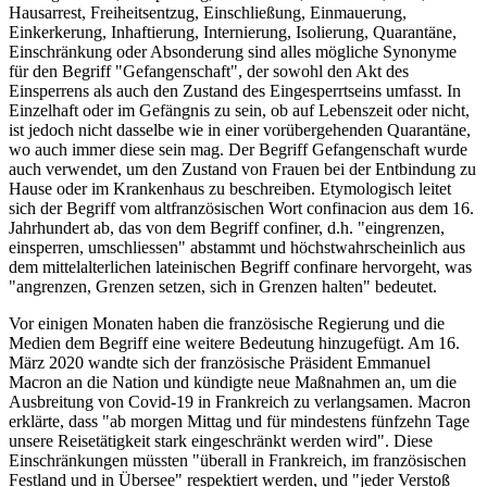
Hausarrest, Freiheitsentzug, Einschließung, Einmauerung,
Einkerkerung, Inhaftierung, Internierung, Isolierung, Quarantäne,
Einschränkung oder Absonderung sind alles mögliche Synonyme
für den Begriff "Gefangenschaft", der sowohl den Akt des
Einsperrens als auch den Zustand des Eingesperrtseins umfasst. In
Einzelhaft oder im Gefängnis zu sein, ob auf Lebenszeit oder nicht,
ist jedoch nicht dasselbe wie in einer vorübergehenden Quarantäne,
wo auch immer diese sein mag. Der Begriff Gefangenschaft wurde
auch verwendet, um den Zustand von Frauen bei der Entbindung zu
Hause oder im Krankenhaus zu beschreiben. Etymologisch leitet
sich der Begriff vom altfranzösischen Wort confinacion aus dem 16.
Jahrhundert ab, das von dem Begriff confiner, d.h. "eingrenzen,
einsperren, umschliessen" abstammt und höchstwahrscheinlich aus
dem mittelalterlichen lateinischen Begriff confinare hervorgeht, was
"angrenzen, Grenzen setzen, sich in Grenzen halten" bedeutet.
Vor einigen Monaten haben die französische Regierung und die
Medien dem Begriff eine weitere Bedeutung hinzugefügt. Am 16.
März 2020 wandte sich der französische Präsident Emmanuel
Macron an die Nation und kündigte neue Maßnahmen an, um die
Ausbreitung von Covid-19 in Frankreich zu verlangsamen. Macron
erklärte, dass "ab morgen Mittag und für mindestens fünfzehn Tage
unsere Reisetätigkeit stark eingeschränkt werden wird". Diese
Einschränkungen müssten "überall in Frankreich, im französischen
Festland und in Übersee" respektiert werden, und "jeder Verstoß