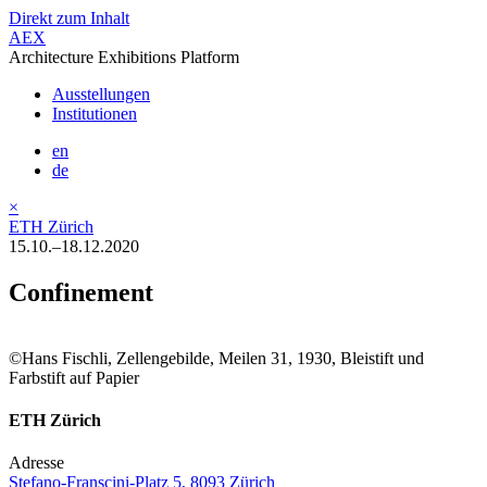
Direkt zum Inhalt
AEX
Architecture Exhibitions Platform
Ausstellungen
Institutionen
en
de
×
ETH Zürich
15.10.–18.12.2020
Confinement
©Hans Fischli, Zellengebilde, Meilen 31, 1930, Bleistift und
Farbstift auf Papier
ETH Zürich
Adresse
Stefano-Franscini-Platz 5, 8093 Zürich