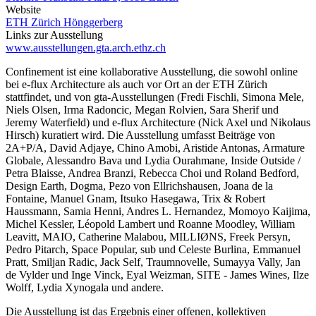
Website
ETH Zürich Hönggerberg
Links zur Ausstellung
www.ausstellungen.gta.arch.ethz.ch
Confinement ist eine kollaborative Ausstellung, die sowohl online
bei e-flux Architecture als auch vor Ort an der ETH Zürich
stattfindet, und von gta-Ausstellungen (Fredi Fischli, Simona Mele,
Niels Olsen, Irma Radoncic, Megan Rolvien, Sara Sherif und
Jeremy Waterfield) und e-flux Architecture (Nick Axel und Nikolaus
Hirsch) kuratiert wird. Die Ausstellung umfasst Beiträge von
2A+P/A, David Adjaye, Chino Amobi, Aristide Antonas, Armature
Globale, Alessandro Bava und Lydia Ourahmane, Inside Outside /
Petra Blaisse, Andrea Branzi, Rebecca Choi und Roland Bedford,
Design Earth, Dogma, Pezo von Ellrichshausen, Joana de la
Fontaine, Manuel Gnam, Itsuko Hasegawa, Trix & Robert
Haussmann, Samia Henni, Andres L. Hernandez, Momoyo Kaijima,
Michel Kessler, Léopold Lambert und Roanne Moodley, William
Leavitt, MAIO, Catherine Malabou, MILLIØNS, Freek Persyn,
Pedro Pitarch, Space Popular, sub und Celeste Burlina, Emmanuel
Pratt, Smiljan Radic, Jack Self, Traumnovelle, Sumayya Vally, Jan
de Vylder und Inge Vinck, Eyal Weizman, SITE - James Wines, Ilze
Wolff, Lydia Xynogala und andere.
Die Ausstellung ist das Ergebnis einer offenen, kollektiven