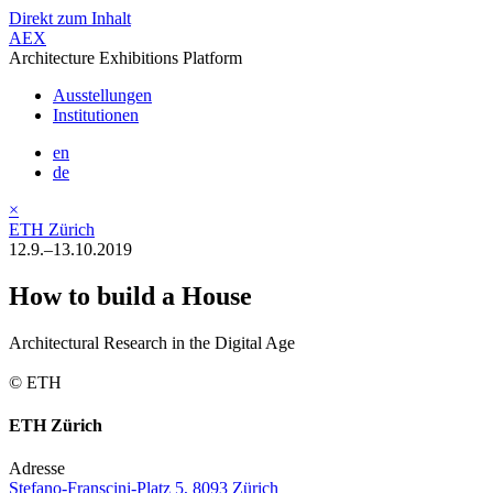
Direkt zum Inhalt
AEX
Architecture Exhibitions Platform
Ausstellungen
Institutionen
en
de
×
ETH Zürich
12.9.–13.10.2019
How to build a House
Architectural Research in the Digital Age
© ETH
ETH Zürich
Adresse
Stefano-Franscini-Platz 5, 8093 Zürich