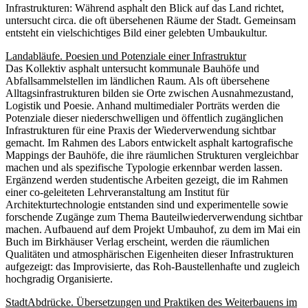
Infrastrukturen: Während asphalt den Blick auf das Land richtet,
untersucht circa. die oft übersehenen Räume der Stadt. Gemeinsam
entsteht ein vielschichtiges Bild einer gelebten Umbaukultur.
Landabläufe. Poesien und Potenziale einer Infrastruktur
Das Kollektiv asphalt untersucht kommunale Bauhöfe und
Abfallsammelstellen im ländlichen Raum. Als oft übersehene
Alltagsinfrastrukturen bilden sie Orte zwischen Ausnahmezustand,
Logistik und Poesie. Anhand multimedialer Porträts werden die
Potenziale dieser niederschwelligen und öffentlich zugänglichen
Infrastrukturen für eine Praxis der Wiederverwendung sichtbar
gemacht. Im Rahmen des Labors entwickelt asphalt kartografische
Mappings der Bauhöfe, die ihre räumlichen Strukturen vergleichbar
machen und als spezifische Typologie erkennbar werden lassen.
Ergänzend werden studentische Arbeiten gezeigt, die im Rahmen
einer co-geleiteten Lehrveranstaltung am Institut für
Architekturtechnologie entstanden sind und experimentelle sowie
forschende Zugänge zum Thema Bauteilwiederverwendung sichtbar
machen. Aufbauend auf dem Projekt Umbauhof, zu dem im Mai ein
Buch im Birkhäuser Verlag erscheint, werden die räumlichen
Qualitäten und atmosphärischen Eigenheiten dieser Infrastrukturen
aufgezeigt: das Improvisierte, das Roh-Baustellenhafte und zugleich
hochgradig Organisierte.
StadtAbdrücke. Übersetzungen und Praktiken des Weiterbauens im