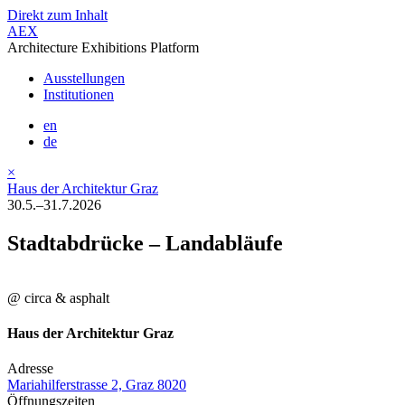
Direkt zum Inhalt
AEX
Architecture Exhibitions Platform
Ausstellungen
Institutionen
en
de
×
Haus der Architektur Graz
30.5.–31.7.2026
Stadtabdrücke – Landabläufe
@ circa & asphalt
Haus der Architektur Graz
Adresse
Mariahilferstrasse 2, Graz 8020
Öffnungszeiten