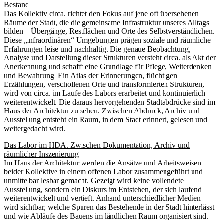
Bestand
Das Kollektiv circa. richtet den Fokus auf jene oft übersehenen
Räume der Stadt, die die gemeinsame Infrastruktur unseres Alltags
bilden – Übergänge, Restflächen und Orte des Selbstverständlichen.
Diese „infraordinären“ Umgebungen prägen soziale und räumliche
Erfahrungen leise und nachhaltig. Die genaue Beobachtung,
Analyse und Darstellung dieser Strukturen versteht circa. als Akt der
Anerkennung und schafft eine Grundlage für Pflege, Weiterdenken
und Bewahrung. Ein Atlas der Erinnerungen, flüchtigen
Erzählungen, verschollenen Orte und transformierten Strukturen,
wird von circa. im Laufe des Labors erarbeitet und kontinuierlich
weiterentwickelt. Die daraus hervorgehenden Stadtabdrücke sind im
Haus der Architektur zu sehen. Zwischen Abdruck, Archiv und
Ausstellung entsteht ein Raum, in dem Stadt erinnert, gelesen und
weitergedacht wird.
Das Labor im HDA. Zwischen Dokumentation, Archiv und
räumlicher Inszenierung
Im Haus der Architektur werden die Ansätze und Arbeitsweisen
beider Kollektive in einem offenen Labor zusammengeführt und
unmittelbar lesbar gemacht. Gezeigt wird keine vollendete
Ausstellung, sondern ein Diskurs im Entstehen, der sich laufend
weiterentwickelt und vertieft. Anhand unterschiedlicher Medien
wird sichtbar, welche Spuren das Bestehende in der Stadt hinterlässt
und wie Abläufe des Bauens im ländlichen Raum organisiert sind.