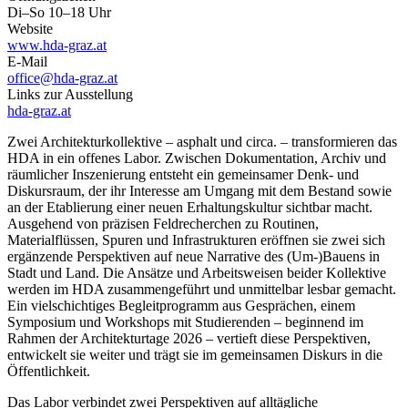
Di–So 10–18 Uhr
Website
www.hda-graz.at
E-Mail
office@hda-graz.at
Links zur Ausstellung
hda-graz.at
Zwei Architekturkollektive – asphalt und circa. – transformieren das
HDA in ein offenes Labor. Zwischen Dokumentation, Archiv und
räumlicher Inszenierung entsteht ein gemeinsamer Denk- und
Diskursraum, der ihr Interesse am Umgang mit dem Bestand sowie
an der Etablierung einer neuen Erhaltungskultur sichtbar macht.
Ausgehend von präzisen Feldrecherchen zu Routinen,
Materialflüssen, Spuren und Infrastrukturen eröffnen sie zwei sich
ergänzende Perspektiven auf neue Narrative des (Um-)Bauens in
Stadt und Land. Die Ansätze und Arbeitsweisen beider Kollektive
werden im HDA zusammengeführt und unmittelbar lesbar gemacht.
Ein vielschichtiges Begleitprogramm aus Gesprächen, einem
Symposium und Workshops mit Studierenden – beginnend im
Rahmen der Architekturtage 2026 – vertieft diese Perspektiven,
entwickelt sie weiter und trägt sie im gemeinsamen Diskurs in die
Öffentlichkeit.
Das Labor verbindet zwei Perspektiven auf alltägliche