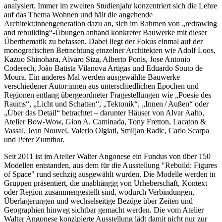
analysiert. Immer im zweiten Studienjahr konzentriert sich die Lehre
auf das Thema Wohnen und hält die angehende
Architekt:innengeneration dazu an, sich im Rahmen von „redrawing
and rebuilding“-Übungen anhand konkreter Bauwerke mit dieser
Überthematik zu befassen. Dabei liegt der Fokus einmal auf der
monografischen Betrachtung einzelner Architekten wie Adolf Loos,
Kazuo Shinohara, Alvaro Siza, Alberto Ponis, Jose Antonio
Coderech, João Batista Vilanova Artigas und Eduardo Souto de
Moura. Ein anderes Mal werden ausgewählte Bauwerke
verschiedener Autor:innen aus unterschiedlichen Epochen und
Regionen entlang übergeordneter Fragestellungen wie „Poesie des
Raums“, „Licht und Schatten“, „Tektonik“, „Innen / Außen“ oder
„Über das Detail“ betrachtet – darunter Häuser von Alvar Aalto,
Atelier Bow-Wow, Gion A. Caminada, Tony Fretton, Lacaton &
Vassal, Jean Nouvel, Valerio Olgiati, Smiljan Radic, Carlo Scarpa
und Peter Zumthor.
Seit 2011 ist im Atelier Walter Angonese ein Fundus von über 150
Modellen entstanden, aus dem für die Ausstellung "Rebuild: Figures
of Space" rund sechzig ausgewählt wurden. Die Modelle werden in
Gruppen präsentiert, die unabhängig von Urheberschaft, Kontext
oder Region zusammengestellt sind, wodurch Verbindungen,
Überlagerungen und wechselseitige Bezüge über Zeiten und
Geographien hinweg sichtbar gemacht werden. Die vom Atelier
Walter Angonese konzipierte Ausstellung lädt damit nicht nur zur