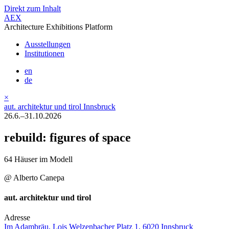
Direkt zum Inhalt
AEX
Architecture Exhibitions Platform
Ausstellungen
Institutionen
en
de
×
aut. architektur und tirol Innsbruck
26.6.–31.10.2026
rebuild: figures of space
64 Häuser im Modell
@ Alberto Canepa
aut. architektur und tirol
Adresse
Im Adambräu, Lois Welzenbacher Platz 1, 6020 Innsbruck