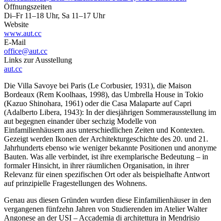
Öffnungszeiten
Di–Fr 11–18 Uhr, Sa 11–17 Uhr
Website
www.aut.cc
E-Mail
office@aut.cc
Links zur Ausstellung
aut.cc
Die Villa Savoye bei Paris (Le Corbusier, 1931), die Maison
Bordeaux (Rem Koolhaas, 1998), das Umbrella House in Tokio
(Kazuo Shinohara, 1961) oder die Casa Malaparte auf Capri
(Adalberto Libera, 1943): In der diesjährigen Sommerausstellung im
aut begegnen einander über sechzig Modelle von
Einfamilienhäusern aus unterschiedlichen Zeiten und Kontexten.
Gezeigt werden Ikonen der Architekturgeschichte des 20. und 21.
Jahrhunderts ebenso wie weniger bekannte Positionen und anonyme
Bauten. Was alle verbindet, ist ihre exemplarische Bedeutung – in
formaler Hinsicht, in ihrer räumlichen Organisation, in ihrer
Relevanz für einen spezifischen Ort oder als beispielhafte Antwort
auf prinzipielle Fragestellungen des Wohnens.
Genau aus diesen Gründen wurden diese Einfamilienhäuser in den
vergangenen fünfzehn Jahren von Studierenden im Atelier Walter
Angonese an der USI – Accademia di architettura in Mendrisio