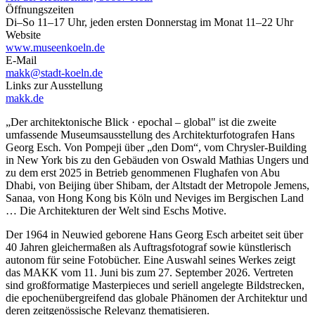
Öffnungszeiten
Di–So 11–17 Uhr, jeden ersten Donnerstag im Monat 11–22 Uhr
Website
www.museenkoeln.de
E-Mail
makk@stadt-koeln.de
Links zur Ausstellung
makk.de
„Der architektonische Blick · epochal – global" ist die zweite
umfassende Museumsausstellung des Architekturfotografen Hans
Georg Esch. Von Pompeji über „den Dom“, vom Chrysler-Building
in New York bis zu den Gebäuden von Oswald Mathias Ungers und
zu dem erst 2025 in Betrieb genommenen Flughafen von Abu
Dhabi, von Beijing über Shibam, der Altstadt der Metropole Jemens,
Sanaa, von Hong Kong bis Köln und Neviges im Bergischen Land
… Die Architekturen der Welt sind Eschs Motive.
Der 1964 in Neuwied geborene Hans Georg Esch arbeitet seit über
40 Jahren gleichermaßen als Auftragsfotograf sowie künstlerisch
autonom für seine Fotobücher. Eine Auswahl seines Werkes zeigt
das MAKK vom 11. Juni bis zum 27. September 2026. Vertreten
sind großformatige Masterpieces und seriell angelegte Bildstrecken,
die epochenübergreifend das globale Phänomen der Architektur und
deren zeitgenössische Relevanz thematisieren.