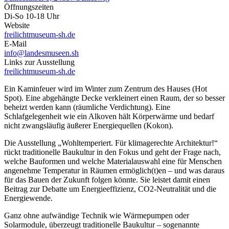
Öffnungszeiten
Di-So 10-18 Uhr
Website
freilichtmuseum-sh.de
E-Mail
info@landesmuseen.sh
Links zur Ausstellung
freilichtmuseum-sh.de
Ein Kaminfeuer wird im Winter zum Zentrum des Hauses (Hot
Spot). Eine abgehängte Decke verkleinert einen Raum, der so besser
beheizt werden kann (räumliche Verdichtung). Eine
Schlafgelegenheit wie ein Alkoven hält Körperwärme und bedarf
nicht zwangsläufig äußerer Energiequellen (Kokon).
Die Ausstellung „Wohltemperiert. Für klimagerechte Architektur!“
rückt traditionelle Baukultur in den Fokus und geht der Frage nach,
welche Bauformen und welche Materialauswahl eine für Menschen
angenehme Temperatur in Räumen ermöglich(t)en – und was daraus
für das Bauen der Zukunft folgen könnte. Sie leistet damit einen
Beitrag zur Debatte um Energieeffizienz, CO2-Neutralität und die
Energiewende.
Ganz ohne aufwändige Technik wie Wärmepumpen oder
Solarmodule, überzeugt traditionelle Baukultur – sogenannte