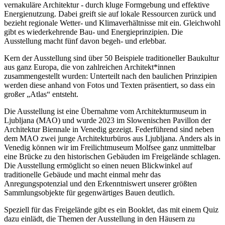
vernakuläre Architektur - durch kluge Formgebung und effektive
Energienutzung. Dabei greift sie auf lokale Ressourcen zurück und
bezieht regionale Wetter- und Klimaverhältnisse mit ein. Gleichwohl
gibt es wiederkehrende Bau- und Energieprinzipien. Die
Ausstellung macht fünf davon begeh- und erlebbar.
Kern der Ausstellung sind über 50 Beispiele traditioneller Baukultur
aus ganz Europa, die von zahlreichen Architekt*innen
zusammengestellt wurden: Unterteilt nach den baulichen Prinzipien
werden diese anhand von Fotos und Texten präsentiert, so dass ein
großer „Atlas“ entsteht.
Die Ausstellung ist eine Übernahme vom Architekturmuseum in
Ljubljana (MAO) und wurde 2023 im Slowenischen Pavillon der
Architektur Biennale in Venedig gezeigt. Federführend sind neben
dem MAO zwei junge Architekturbüros aus Ljubljana. Anders als in
Venedig können wir im Freilichtmuseum Molfsee ganz unmittelbar
eine Brücke zu den historischen Gebäuden im Freigelände schlagen.
Die Ausstellung ermöglicht so einen neuen Blickwinkel auf
traditionelle Gebäude und macht einmal mehr das
Anregungspotenzial und den Erkenntniswert unserer größten
Sammlungsobjekte für gegenwärtiges Bauen deutlich.
Speziell für das Freigelände gibt es ein Booklet, das mit einem Quiz
dazu einlädt, die Themen der Ausstellung in den Häusern zu