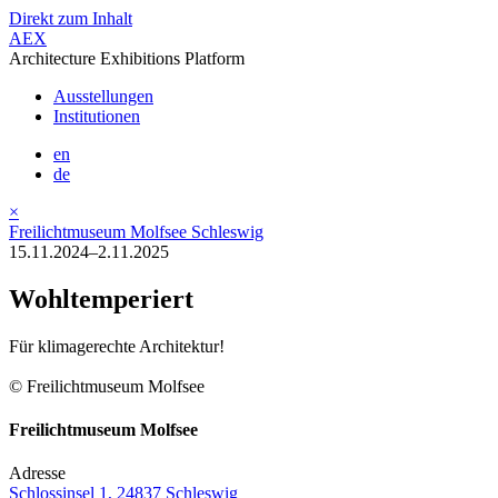
Direkt zum Inhalt
AEX
Architecture Exhibitions Platform
Ausstellungen
Institutionen
en
de
×
Freilichtmuseum Molfsee Schleswig
15.11.2024–2.11.2025
Wohltemperiert
Für klimagerechte Architektur!
© Freilichtmuseum Molfsee
Freilichtmuseum Molfsee
Adresse
Schlossinsel 1, 24837 Schleswig