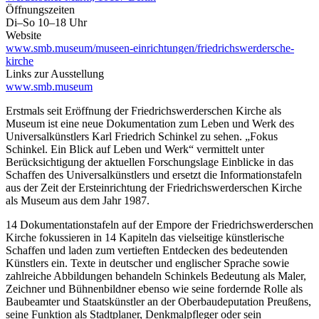
Öffnungszeiten
Di–So 10–18 Uhr
Website
www.smb.museum/museen-einrichtungen/friedrichswerdersche-
kirche
Links zur Ausstellung
www.smb.museum
Erstmals seit Eröffnung der Friedrichswerderschen Kirche als
Museum ist eine neue Dokumentation zum Leben und Werk des
Universalkünstlers Karl Friedrich Schinkel zu sehen. „Fokus
Schinkel. Ein Blick auf Leben und Werk“ vermittelt unter
Berücksichtigung der aktuellen Forschungslage Einblicke in das
Schaffen des Universalkünstlers und ersetzt die Informationstafeln
aus der Zeit der Ersteinrichtung der Friedrichswerderschen Kirche
als Museum aus dem Jahr 1987.
14 Dokumentationstafeln auf der Empore der Friedrichswerderschen
Kirche fokussieren in 14 Kapiteln das vielseitige künstlerische
Schaffen und laden zum vertieften Entdecken des bedeutenden
Künstlers ein. Texte in deutscher und englischer Sprache sowie
zahlreiche Abbildungen behandeln Schinkels Bedeutung als Maler,
Zeichner und Bühnenbildner ebenso wie seine fordernde Rolle als
Baubeamter und Staatskünstler an der Oberbaudeputation Preußens,
seine Funktion als Stadtplaner, Denkmalpfleger oder sein