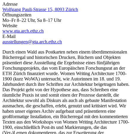
Adresse
Wolfgang Pauli-Strasse 15, 8093 Zürich
Öffnungszeiten
Mo–Fr 8–22 Uhr, Sa 8–17 Uhr
Website
www.gta.arch.ethz.ch
E-Mail
ausstellungen@gta.arch.ethz.ch
Durch einen Wald aus Postkarten neben einem überdimensionalen
Bücherregal und historischen Drucken, Büchern und Objekten
präsentiert diese Ausstellung die Ergebnisse eines fünfjährigen
Forschungsprojekts, das vom Europäischen Forschungsrat an der
ETH Zürich finanziert wurde. Women Writing Architecture 1700-
1900 (kurz WoWA) untersucht, wie Autorinnen im 18. und 19.
Jahrhundert durch ihre Schriften zur Architektur beigetragen haben.
Das Projekt geht von der Hypothese aus, dass Schreiben eine
räumliche Praxis ist und somit einen der Prozesse darstellt, die
Architektur sowohl als Diskurs als auch als gebaute Manifestation
ausmachen, die geschaffen, erlebt, genutzt und kritisiert wird. Wir
haben unser eigenes Archiv aufgebaut und präsentieren eine
großformatige Installation, ein Bücherregal mit den kommentierten
Texten aus den Workshops von Women Writing Architecture 1700-
1900, einschließlich Post-its und Markierungen, die das
(Ver-)Lernen dokumentieren, das zur Erweiterung der