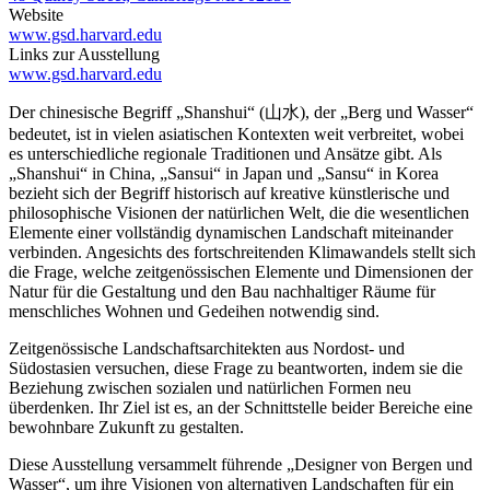
Website
www.gsd.harvard.edu
Links zur Ausstellung
www.gsd.harvard.edu
Der chinesische Begriff „Shanshui“ (山水), der „Berg und Wasser“
bedeutet, ist in vielen asiatischen Kontexten weit verbreitet, wobei
es unterschiedliche regionale Traditionen und Ansätze gibt. Als
„Shanshui“ in China, „Sansui“ in Japan und „Sansu“ in Korea
bezieht sich der Begriff historisch auf kreative künstlerische und
philosophische Visionen der natürlichen Welt, die die wesentlichen
Elemente einer vollständig dynamischen Landschaft miteinander
verbinden. Angesichts des fortschreitenden Klimawandels stellt sich
die Frage, welche zeitgenössischen Elemente und Dimensionen der
Natur für die Gestaltung und den Bau nachhaltiger Räume für
menschliches Wohnen und Gedeihen notwendig sind.
Zeitgenössische Landschaftsarchitekten aus Nordost- und
Südostasien versuchen, diese Frage zu beantworten, indem sie die
Beziehung zwischen sozialen und natürlichen Formen neu
überdenken. Ihr Ziel ist es, an der Schnittstelle beider Bereiche eine
bewohnbare Zukunft zu gestalten.
Diese Ausstellung versammelt führende „Designer von Bergen und
Wasser“, um ihre Visionen von alternativen Landschaften für ein