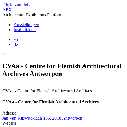
Direkt zum Inhalt
AEX
Architecture Exhibitions Platform
Ausstellungen
Institutionen
en
de
×
CVAa - Centre for Flemish Architectural
Archives Antwerpen
CVAa - Centre for Flemish Architectural Archives
CVAa - Centre for Flemish Architectural Archives
Adresse
Jan Van Rijswijcklaan 155, 2018 Antwerpen
Website