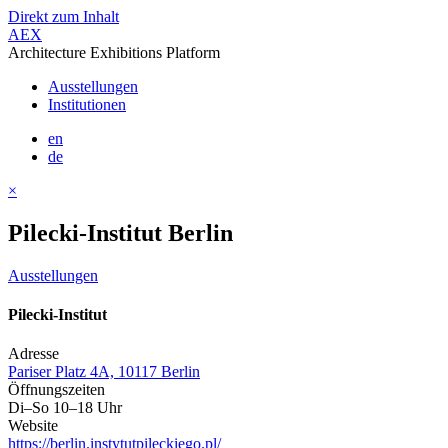
Direkt zum Inhalt
AEX
Architecture Exhibitions Platform
Ausstellungen
Institutionen
en
de
×
Pilecki-Institut Berlin
Ausstellungen
Pilecki-Institut
Adresse
Pariser Platz 4A, 10117 Berlin
Öffnungszeiten
Di–So 10–18 Uhr
Website
https://berlin.instytutpileckiego.pl/