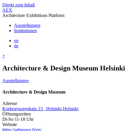
Direkt zum Inhalt
AEX
Architecture Exhibitions Platform
Ausstellungen
Institutionen
en
de
×
Architecture & Design Museum Helsinki
Ausstellungen
Architecture & Design Museum
Adresse
Korkeavuorenkatu 23 , Helsinki Helsinki
Öffnungszeiten
Di-So 11-18 Uhr
Website
https://admuseo.fi/en/