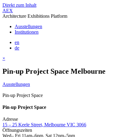
Direkt zum Inhalt
AEX
Architecture Exhibitions Platform
Ausstellungen
Institutionen
en
de
×
Pin-up Project Space Melbourne
Ausstellungen
Pin-up Project Space
Pin-up Project Space
Adresse
15 – 25 Keele Street, Melbourne VIC 3066
Öffnungszeiten
Wed– Fri 11am–6pm, Sat 12pm–5pm