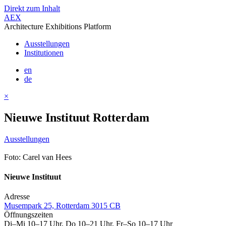
Direkt zum Inhalt
AEX
Architecture Exhibitions Platform
Ausstellungen
Institutionen
en
de
×
Nieuwe Instituut Rotterdam
Ausstellungen
Foto: Carel van Hees
Nieuwe Instituut
Adresse
Musempark 25, Rotterdam 3015 CB
Öffnungszeiten
Di–Mi 10–17 Uhr, Do 10–21 Uhr, Fr–So 10–17 Uhr