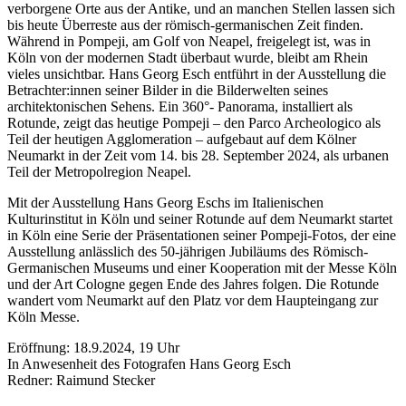
verborgene Orte aus der Antike, und an manchen Stellen lassen sich
bis heute Überreste aus der römisch-germanischen Zeit finden.
Während in Pompeji, am Golf von Neapel, freigelegt ist, was in
Köln von der modernen Stadt überbaut wurde, bleibt am Rhein
vieles unsichtbar. Hans Georg Esch entführt in der Ausstellung die
Betrachter:innen seiner Bilder in die Bilderwelten seines
architektonischen Sehens. Ein 360°- Panorama, installiert als
Rotunde, zeigt das heutige Pompeji – den Parco Archeologico als
Teil der heutigen Agglomeration – aufgebaut auf dem Kölner
Neumarkt in der Zeit vom 14. bis 28. September 2024, als urbanen
Teil der Metropolregion Neapel.
Mit der Ausstellung Hans Georg Eschs im Italienischen
Kulturinstitut in Köln und seiner Rotunde auf dem Neumarkt startet
in Köln eine Serie der Präsentationen seiner Pompeji-Fotos, der eine
Ausstellung anlässlich des 50-jährigen Jubiläums des Römisch-
Germanischen Museums und einer Kooperation mit der Messe Köln
und der Art Cologne gegen Ende des Jahres folgen. Die Rotunde
wandert vom Neumarkt auf den Platz vor dem Haupteingang zur
Köln Messe.
Eröffnung: 18.9.2024, 19 Uhr
In Anwesenheit des Fotografen Hans Georg Esch
Redner: Raimund Stecker