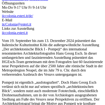
Öffnungszeiten
Mo-Do 9-17 Uhr Fr 9-14 Uhr
Website
iiccolonia.esteri.it/de/
E-Mail
iicColonia@esteri.it
Links zur Ausstellung
iiccolonia.esteri.it
Vom 19. September bis zum 13. Dezember 2024 präsentiert das
Italienische Kulturinstitut Köln die außergewöhnliche Ausstellung
„Der architektonische Blick I - Pompeji“ des international
renommierten Architekturfotografen Hans Georg Esch. In dieser
umfangreichen und faszinierenden Ausstellung präsentiert das
HGEsch-Team gemeinsam mit dem Fotografen fast 60 faszinierende
neue Perspektiven auf die über 2500 Jahre alte römische Stadt in der
Metropolregion Neapel, die im Jahr 79 n. Chr. durch den
verheerenden Ausbruch des Vesuvs untergegangen ist.
Pompeji ist eigentlich „ausfotografiert“. Doch Hans Georg Esch
verlässt sich nicht nur auf seinen spezifisch „architektonischen
Blick“, sondern nutzt auch modernste Fototechnik, einschließlich
Drohnenaufnahmen, um in der von Archäologen ausgegrabenen
Siedlung am Fuße des Vesuvs neue Perspektiven zu eröffnen. Der
Architekturfotograf bringt die Motive aus Pompeji wie kostbare