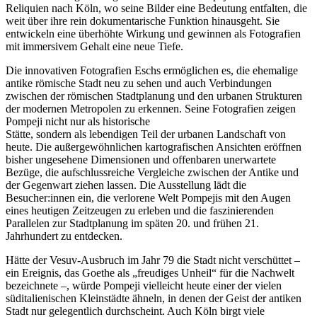
Reliquien nach Köln, wo seine Bilder eine Bedeutung entfalten, die
weit über ihre rein dokumentarische Funktion hinausgeht. Sie
entwickeln eine überhöhte Wirkung und gewinnen als Fotografien
mit immersivem Gehalt eine neue Tiefe.
Die innovativen Fotografien Eschs ermöglichen es, die ehemalige
antike römische Stadt neu zu sehen und auch Verbindungen
zwischen der römischen Stadtplanung und den urbanen Strukturen
der modernen Metropolen zu erkennen. Seine Fotografien zeigen
Pompeji nicht nur als historische
Stätte, sondern als lebendigen Teil der urbanen Landschaft von
heute. Die außergewöhnlichen kartografischen Ansichten eröffnen
bisher ungesehene Dimensionen und offenbaren unerwartete
Bezüge, die aufschlussreiche Vergleiche zwischen der Antike und
der Gegenwart ziehen lassen. Die Ausstellung lädt die
Besucher:innen ein, die verlorene Welt Pompejis mit den Augen
eines heutigen Zeitzeugen zu erleben und die faszinierenden
Parallelen zur Stadtplanung im späten 20. und frühen 21.
Jahrhundert zu entdecken.
Hätte der Vesuv-Ausbruch im Jahr 79 die Stadt nicht verschüttet –
ein Ereignis, das Goethe als „freudiges Unheil“ für die Nachwelt
bezeichnete –, würde Pompeji vielleicht heute einer der vielen
süditalienischen Kleinstädte ähneln, in denen der Geist der antiken
Stadt nur gelegentlich durchscheint. Auch Köln birgt viele