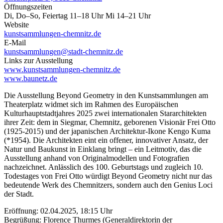
Öffnungszeiten
Di, Do–So, Feiertag 11–18 Uhr Mi 14–21 Uhr
Website
kunstsammlungen-chemnitz.de
E-Mail
kunstsammlungen@stadt-chemnitz.de
Links zur Ausstellung
www.kunstsammlungen-chemnitz.de
www.baunetz.de
Die Ausstellung Beyond Geometry in den Kunstsammlungen am
Theaterplatz widmet sich im Rahmen des Europäischen
Kulturhauptstadtjahres 2025 zwei internationalen Stararchitekten
ihrer Zeit: dem in Siegmar, Chemnitz, geborenen Visionär Frei Otto
(1925-2015) und der japanischen Architektur-Ikone Kengo Kuma
(*1954). Die Architekten eint ein offener, innovativer Ansatz, der
Natur und Baukunst in Einklang bringt – ein Leitmotiv, das die
Ausstellung anhand von Originalmodellen und Fotografien
nachzeichnet. Anlässlich des 100. Geburtstags und zugleich 10.
Todestages von Frei Otto würdigt Beyond Geometry nicht nur das
bedeutende Werk des Chemnitzers, sondern auch den Genius Loci
der Stadt.
Eröffnung: 02.04.2025, 18:15 Uhr
Begrüßung: Florence Thurmes (Generaldirektorin der