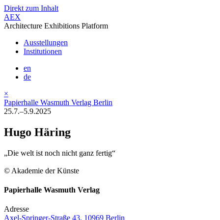
Direkt zum Inhalt
AEX
Architecture Exhibitions Platform
Ausstellungen
Institutionen
en
de
×
Papierhalle Wasmuth Verlag Berlin
25.7.–5.9.2025
Hugo Häring
„Die welt ist noch nicht ganz fertig“
© Akademie der Künste
Papierhalle Wasmuth Verlag
Adresse
Axel-Springer-Straße 43, 10969 Berlin