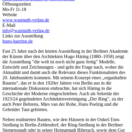
Öffnungszeiten
Mo-Fr 11-18
Website
www.wasmuth-verlag.de
E-Mail
info@wasmuth-verlag.de
Links zur Ausstellung
hugo-haering.de
Fast 25 Jahre nach der letzten Ausstellung in der Berliner Akademie
der Künste über den Architekten Hugo Häring (1880–1958) zeigt
die Ausstellung "die welt ist noch nicht ganz fertig" Modelle,
Entwürfe und Zeichnungen - und geht der Frage nach, woher die
Aktualität und damit auch die Relevanz dieses Funktionalisten des
20. Jahrhunderts kommen. Mit seinem Konzept eines „organhaften
Bauens“, das er in den 1920er Jahren von Berlin aus in die
internationale Diskussion einbrachte, hat sich Häring in die
Geschichte der Moderne eingeschrieben. Auch als Sekretär der
1923/24 gegründeten Architektenvereinigung „Der Ring", zu der
auch Peter Behrens, Mies van der Rohe, Hans Poelzig und die
Gebrüder Taut gehörten.
Neben realisierten Bauten, wie den Häusern in der Onkel-Tom-
Siedlung in Berlin-Zehlendorf, der Ring-Siedlung in der Berliner
Siemensstadt oder in seiner Heimatstadt Biberach, sowie dem Gut