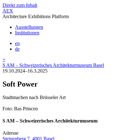
Direkt zum Inhalt
AEX
Architecture Exhibitions Platform
Ausstellungen
Institutionen
en
de
×
S AM – Schweizerisches Architekturmuseum Basel
19.10.2024–16.3.2025
Soft Power
Stadtmachen nach Brüsseler Art
Foto: Bas Princen
S AM – Schweizerisches Architekturmuseum
Adresse
Steinenberg 7, 4001 Basel