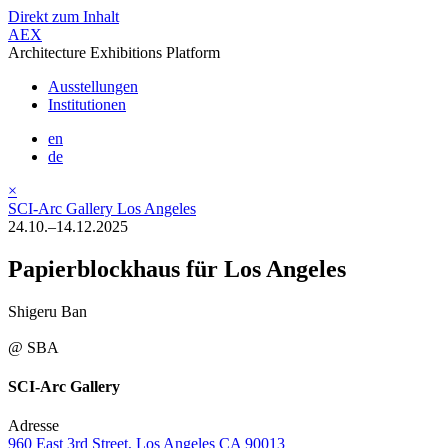
Direkt zum Inhalt
AEX
Architecture Exhibitions Platform
Ausstellungen
Institutionen
en
de
×
SCI-Arc Gallery Los Angeles
24.10.–14.12.2025
Papierblockhaus für Los Angeles
Shigeru Ban
@ SBA
SCI-Arc Gallery
Adresse
960 East 3rd Street, Los Angeles CA 90013