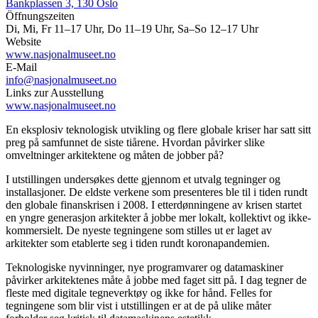
Bankplassen 3, 130 Oslo
Öffnungszeiten
Di, Mi, Fr 11–17 Uhr, Do 11–19 Uhr, Sa–So 12–17 Uhr
Website
www.nasjonalmuseet.no
E-Mail
info@nasjonalmuseet.no
Links zur Ausstellung
www.nasjonalmuseet.no
En eksplosiv teknologisk utvikling og flere globale kriser har satt sitt
preg på samfunnet de siste tiårene. Hvordan påvirker slike
omveltninger arkitektene og måten de jobber på?
I utstillingen undersøkes dette gjennom et utvalg tegninger og
installasjoner. De eldste verkene som presenteres ble til i tiden rundt
den globale finanskrisen i 2008. I etterdønningene av krisen startet
en yngre generasjon arkitekter å jobbe mer lokalt, kollektivt og ikke-
kommersielt. De nyeste tegningene som stilles ut er laget av
arkitekter som etablerte seg i tiden rundt koronapandemien.
Teknologiske nyvinninger, nye programvarer og datamaskiner
påvirker arkitektenes måte å jobbe med faget sitt på. I dag tegner de
fleste med digitale tegneverktøy og ikke for hånd. Felles for
tegningene som blir vist i utstillingen er at de på ulike måter