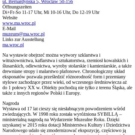
ul. Bernardynska 5, Wroclaw 50-156
Öffnungszeiten
Di+Fr-So 11-17 Uhr, Mi 10-16 Uhr, Do 12-19 Uhr
Website
www.ma.wroc.pl
E-Mail
muzeum@ma.wroc.pl
Links zur Ausstellung
ma.wroc.pl
Na wystawie obejrzeć można wytwory szklarstwa i
witrażownictwa, kaflarstwa i sztukatorstwa, rzemiosł kowalskich i
ślusarskich, odlewnictwa, wyroby stolarskie i kamieniarskie, a także
drewniane stropy i malarstwo plafonowe. Chronologiczny układ
eksponatów pozwala prześledzić różnorodność form i przemiany
stylowe zachodzące przez wieki, od wczesnego średniowiecza aż
do 1 połowy XX w. Obiekty pochodzą nie tylko z terenu Śląska, ale
także z innych regionów Polski i Europy.
Nagroda
Wystawa od 17 lat cieszy się niesłabnącym powodzeniem wśród
zwiedzających. W 1998 roku została wyróżniona SYBILLĄ –
ministerialną nagrodą na Wydarzenie Muzealne Roku. Dzięki
uzyskanej w 2015 roku dotacji Ministerstwa Kultury i Dziedzictwa
Narodowego udalo się zmodernizować ekspozycję, częściowo ją