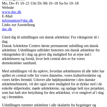
Mo, Do–Fr 10–21 Uhr Di–Mi 10–18 Sa-So 10–18
Website
www.dac.dk
E-Mail
information@dac.dk
Links zur Ausstellung
dac.dk
Glæd dig til udstillingen om dansk arkitektur: Fra vikingerne til i
dag.
Dansk Arkitektur Centers første permanente udstilling om dansk
arkitektur. Udstillingen udfolder historien om dansk arkitektur fra
vikingetiden til i dag og giver dig mulighed for at rejse ind i
arkitekturen og forstå, hvor helt central den er for vores
demokratiske samfund.
Med udstillingen vil du opleve, hvordan arkitekturen til alle tider har
spillet en central rolle for vores dannelse, vores kulturforståelse og
vores fælles fremtid. Udover alle højdepunkterne i den danske
arkitekturhistorie, vil der også være mulighed for at dykke ned i de
enkelte stilperioder, møde arkitekterne, og opdage helt nye projekter,
som har haft stor betydning for den arkitektur, vi er omgivet af i dag
og i fremtiden.
Udstillingen rummer arkitektur i alle skalatrin fra bygninger og