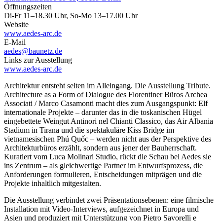
Öffnungszeiten
Di-Fr 11–18.30 Uhr, So-Mo 13–17.00 Uhr
Website
www.aedes-arc.de
E-Mail
aedes@baunetz.de
Links zur Ausstellung
www.aedes-arc.de
Architektur entsteht selten im Alleingang. Die Ausstellung Tribute.
Architecture as a Form of Dialogue des Florentiner Büros Archea
Associati / Marco Casamonti macht dies zum Ausgangspunkt: Elf
internationale Projekte – darunter das in die toskanischen Hügel
eingebettete Weingut Antinori nel Chianti Classico, das Air Albania
Stadium in Tirana und die spektakuläre Kiss Bridge im
vietnamesischen Phú Quốc – werden nicht aus der Perspektive des
Architekturbüros erzählt, sondern aus jener der Bauherrschaft.
Kuratiert vom Luca Molinari Studio, rückt die Schau bei Aedes sie
ins Zentrum – als gleichwertige Partner im Entwurfsprozess, die
Anforderungen formulieren, Entscheidungen mitprägen und die
Projekte inhaltlich mitgestalten.
Die Ausstellung verbindet zwei Präsentationsebenen: eine filmische
Installation mit Video-Interviews, aufgezeichnet in Europa und
Asien und produziert mit Unterstützung von Pietro Savorelli e