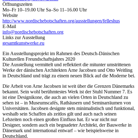
Öffnungszeiten
Mo–Fr 10–19.00 Uhr Sa–So 11–16.00 Uhr
Website
http://www.nordischebotschaften.org/ausstellungen/felleshus
E-Mail
info@nordischebotschaften.org
Links zur Ausstellung
gesamtkunstwerke.eu
Ein Ausstellungsprojekt im Rahmen des Deutsch-Dänischen
Kulturellen Freundschaftsjahres 2020
Die Ausstellung vermittelt und reflektiert die mitunter umstrittenen
Werke der dänischen Architekten Arne Jacobsen und Otto Weitling
in Deutschland und trägt zu einem neuen Blick auf die Moderne bei.
Die Arbeit von Arne Jacobsen ist weit über die Grenzen Dänemarks
bekannt. Sein wohl berühmtestes Werk ist der Stuhl Nummer 7. Es
ist eine Designikone, die auch an vielen Orten in Deutschland zu
sehen ist – in Museumscafés, Rathäusern und Seminarräumen von
Universitäten. Jacobsen designte stets minimalistisch und funktional,
weshalb sein Schaffen als zeitlos gilt und auch nach seinen
Lebzeiten noch einen großen Einfluss hat. Er war nicht nur
Designer, sondern auch ein begnadeter Architekt, der Bauwerke in
Dänemark und international entwarf – wie beispielsweise in
Deutschland.