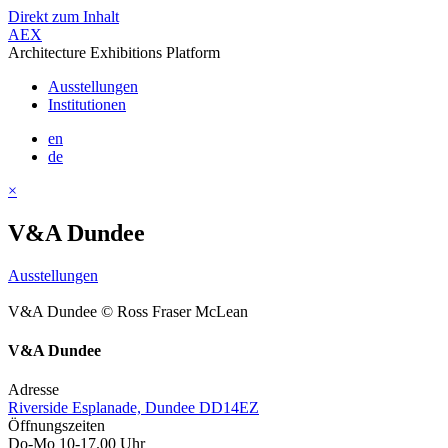
Direkt zum Inhalt
AEX
Architecture Exhibitions Platform
Ausstellungen
Institutionen
en
de
×
V&A Dundee
Ausstellungen
V&A Dundee © Ross Fraser McLean
V&A Dundee
Adresse
Riverside Esplanade, Dundee DD14EZ
Öffnungszeiten
Do-Mo 10-17.00 Uhr