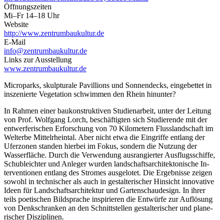
Öffnungszeiten
Mi–Fr 14–18 Uhr
Website
http://www.zentrumbaukultur.de
E-Mail
info@zentrumbaukultur.de
Links zur Ausstellung
www.zentrumbaukultur.de
Microparks, skulpturale Pavillions und Sonnen­decks, eingebettet in
inszenierte Vegetation schwimmen den Rhein hinunter?
In Rahmen einer baukonstruktiven Studienarbeit, unter der Leitung
von Prof. Wolfgang Lorch, beschäftigten sich Studierende mit der
entwerferischen Erforschung von 70 Kilometern Flusslandschaft im
Welterbe Mittelrheintal. Aber nicht etwa die Eingriffe entlang der
Uferzonen standen hierbei im Fokus, sondern die Nutzung der
Wasserfläche. Durch die Verwendung ausrangierter Ausflugsschiffe,
Schubleichter und Anleger wurden landschaftsarchitektonische In­
terventionen entlang des Stromes ausgelotet. Die Ergebnisse zeigen
sowohl in technischer als auch in gestalterischer Hinsicht innovative
Ideen für Landschaftsarchitektur und Gartenschaudesign. In ihrer
teils poetischen Bildsprache inspirieren die Entwürfe zur Auflösung
von Denkschranken an den Schnittstellen gestalterischer und plane­
rischer Disziplinen.